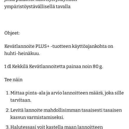
ympäristöystävällisellä tavalla
Ohjeet:
Kevätlannoite PLUS+ -tuotteen käyttöajankohta on
huhti-heinäkuu.
1 dl Kekkilä Kevätlannoitetta painaa noin 80 g.
Tee näin
Mittaa pinta-ala ja arvio lannoitteen määrä, joka sille
tarvitaan.
Levitä lannoite mahdollisimman tasaisesti tasaisen
kasvun varmistamiseksi.
Halutessasi voit kastella maan lannoitteen