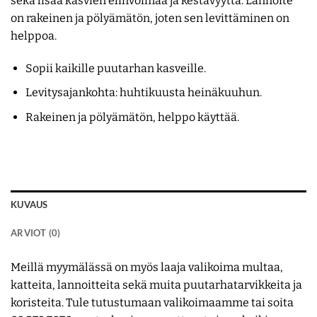
sekä lisää kasvien elinvoimaa ja kestävyyttä. Lannoite
on rakeinen ja pölyämätön, joten sen levittäminen on
helppoa.
Sopii kaikille puutarhan kasveille.
Levitysajankohta: huhtikuusta heinäkuuhun.
Rakeinen ja pölyämätön, helppo käyttää.
KUVAUS
ARVIOT (0)
Meillä myymälässä on myös laaja valikoima multaa,
katteita, lannoitteita sekä muita puutarhatarvikkeita ja
koristeita. Tule tutustumaan valikoimaamme tai soita