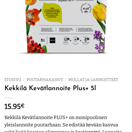
ETUSIVU
/
PUUTARHAKASVIT
/
MULLAT JA LANNOITTEET
Kekkilä Kevätlannoite Plus+ 5l
15.95
€
Kekkilä Kevätlannoite PLUS+ on monipuolinen
yleislannoite puutarhaan. Se edistää kevään kasvua