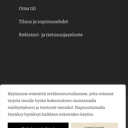
Oma tili
Tilaus ja sopimusehdot
Rekisteri- ja tietosuojaseloste
Käytämme evästeitä verkkosivustollamme, jotta voimme
tarjota sinulle hyvän kokemuksen muistamalla
Credit
MasterCard
Visa
Visa
mieltymyksesi ja toistuvat vierailut. Napsauttamalla
Card
Electron
Hyväksy hyväksyt kaikkien evästeiden käytön.
KESÄJUHLAT
KUKKAKAUPPA
LAHJAKORTIT
KUKKALÄHETYS
PUUTARHAMYYMÄLÄ
HAUTAUSPALVELU
HÄÄKUKAT
KUKKAKOULU
YRITYSMYYNTI
BLOGI
ME