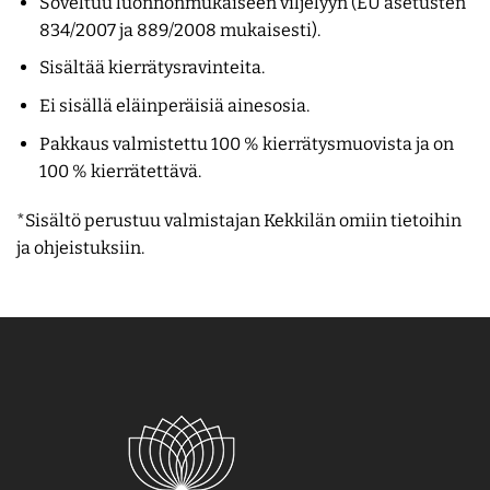
Soveltuu luonnonmukaiseen viljelyyn (EU asetusten
834/2007 ja 889/2008 mukaisesti).
Sisältää kierrätysravinteita.
Ei sisällä eläinperäisiä ainesosia.
Pakkaus valmistettu 100 % kierrätysmuovista ja on
100 % kierrätettävä.
*Sisältö perustuu valmistajan Kekkilän omiin tietoihin
ja ohjeistuksiin.