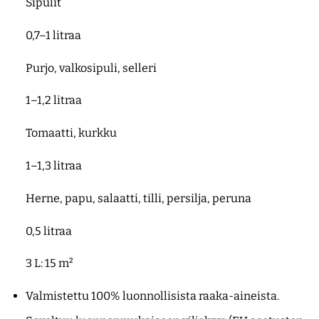
Sipulit
0,7–1 litraa
Purjo, valkosipuli, selleri
1–1,2 litraa
Tomaatti, kurkku
1–1,3 litraa
Herne, papu, salaatti, tilli, persilja, peruna
0,5 litraa
3 L: 15 m²
Valmistettu 100% luonnollisista raaka-aineista.