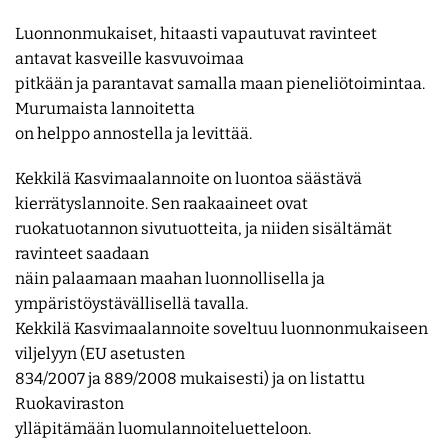
Luonnonmukaiset, hitaasti vapautuvat ravinteet
antavat kasveille kasvuvoimaa
pitkään ja parantavat samalla maan pieneliötoimintaa.
Murumaista lannoitetta
on helppo annostella ja levittää.
Kekkilä Kasvimaalannoite on luontoa säästävä
kierrätyslannoite. Sen raakaaineet ovat
ruokatuotannon sivutuotteita, ja niiden sisältämät
ravinteet saadaan
näin palaamaan maahan luonnollisella ja
ympäristöystävällisellä tavalla.
Kekkilä Kasvimaalannoite soveltuu luonnonmukaiseen
viljelyyn (EU asetusten
834/2007 ja 889/2008 mukaisesti) ja on listattu
Ruokaviraston
ylläpitämään luomulannoiteluetteloon.