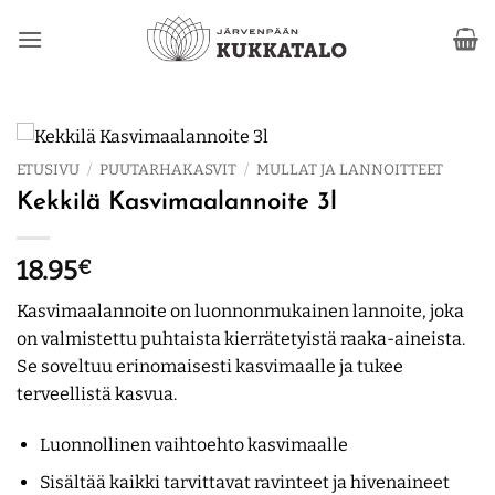
Skip
to
content
ETUSIVU
/
PUUTARHAKASVIT
/
MULLAT JA LANNOITTEET
Kekkilä Kasvimaalannoite 3l
18.95
€
Kasvimaalannoite on luonnonmukainen lannoite, joka
on valmistettu puhtaista kierrätetyistä raaka-aineista.
Se soveltuu erinomaisesti kasvimaalle ja tukee
terveellistä kasvua.
Luonnollinen vaihtoehto kasvimaalle
Sisältää kaikki tarvittavat ravinteet ja hivenaineet