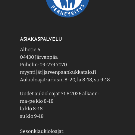
ASIAKASPALVELU
Alhotie 6
04430 Järvenpää
Puhelin: 09-279 7070
myynti[ät]jarvenpaankukkatalo.fi
Aukioloajat: arkisin 8-20, la 8-18, su 9-18
Uudet aukioloajat 31.8.2026 alkaen:
ma-pe klo 8-18
la klo 8-18
su klo 9-18
Sesonkiaukioloajat: