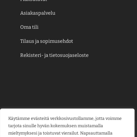
Asiakaspalvelu
Oma tili
Tilaus ja sopimusehdot
Rekisteri- ja tietosuojaseloste
Käytämme evästeitä verkkosivustollamme, jotta voimme
tarjota sinulle hyvän kokemuksen muistamalla
Credit
MasterCard
Visa
Visa
mieltymyksesi ja toistuvat vierailut. Napsauttamalla