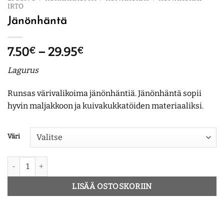
IRTO
Jänönhäntä
Hintaluokka:
7.50
€
–
29.95
€
7.50€
Lagurus
-
29.95€
Runsas värivalikoima jänönhäntiä. Jänönhäntä sopii
hyvin maljakkoon ja kuivakukkatöiden materiaaliksi.
Väri
Jänönhäntä määrä
LISÄÄ OSTOSKORIIN