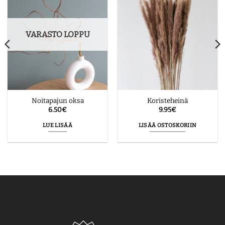
VARASTO LOPPU
Noitapajun oksa
Koristeheinä
6.50
€
9.95
€
LUE LISÄÄ
LISÄÄ OSTOSKORIIN