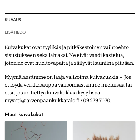
KUVAUS
LISÄTIEDOT
Kuivakukat ovat tyylikäs ja pitkäkestoinen vaihtoehto
sisustukseen sekä lahjaksi. Ne eivät vaadi kastelua,
joten ne ovat huoltovapaita ja säilyvät kauniina pitkään.
Myymälässämme on laaja valikoima kuivakukkia – Jos
et löydä verkkokauppa valikoimastamme mieluisaa tai
etsit jotain tiettyä kuivakukkaa kysy lisää
myynti@jarvenpaankukkatalo.fi / 09 279 7070.
Muut kuivakukat