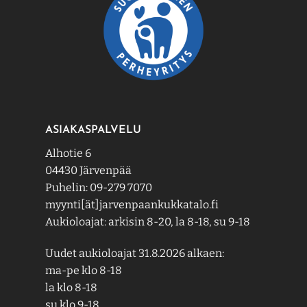
ASIAKASPALVELU
Alhotie 6
04430 Järvenpää
Puhelin: 09-279 7070
myynti[ät]jarvenpaankukkatalo.fi
Aukioloajat: arkisin 8-20, la 8-18, su 9-18
Uudet aukioloajat 31.8.2026 alkaen:
ma-pe klo 8-18
la klo 8-18
su klo 9-18