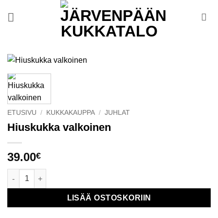
Skip
to
content
ETUSIVU
/
KUKKAKAUPPA
/
JUHLAT
Hiuskukka valkoinen
39.00
€
Hiuskukka valkoinen määrä
LISÄÄ OSTOSKORIIN