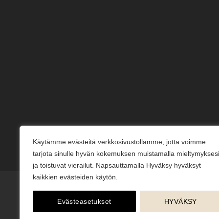
Käytämme evästeitä verkkosivustollamme, jotta voimme
tarjota sinulle hyvän kokemuksen muistamalla mieltymykses
ja toistuvat vierailut. Napsauttamalla Hyväksy hyväksyt
kaikkien evästeiden käytön.
Evästeasetukset
HYVÄKSY
KESÄJUHLAT
KUKKAKAUPPA
LAHJAKORTIT