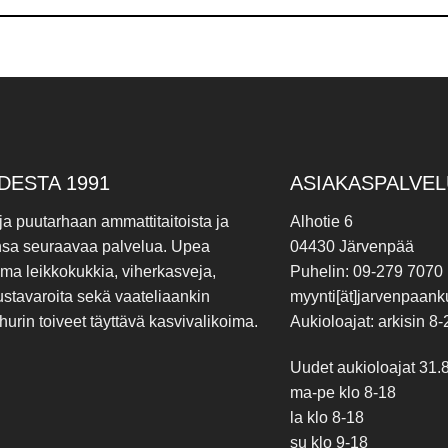
DESTA 1991
ASIAKASPALVEL
 ja puutarhaan ammattitaitoista ja
Alhotie 6
nsa seuraavaa palvelua. Upea
04430 Järvenpää
ima leikkokukkia, viherkasveja,
Puhelin: 09-279 7070
ustavaroita sekä vaateliaankin
myynti[ät]jarvenpaanku
hurin toiveet täyttävä kasvivalikoima.
Aukioloajat: arkisin 8-
Uudet aukioloajat 31.
ma-pe klo 8-18
la klo 8-18
su klo 9-18