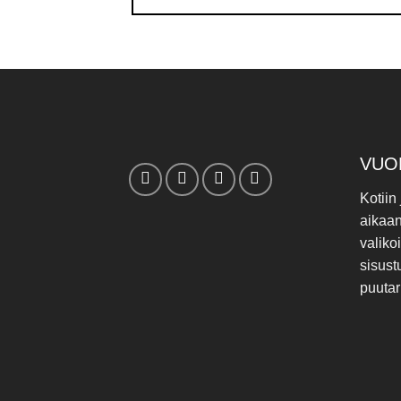
VUO
Kotiin
aikaa
valiko
sisust
puutar