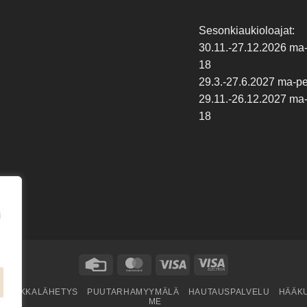
Sesonkiaukioloajat:
30.11.-27.12.2026 ma-p
18
29.3.-27.6.2027 ma-pe 
29.11.-26.12.2027 ma-p
18
i
Credit
MasterCard
Visa
Visa
Card
Electron
KUKKALÄHETYS
PUUTARHAMYYMÄLÄ
HAUTAUSPALVELU
HÄÄK
ME