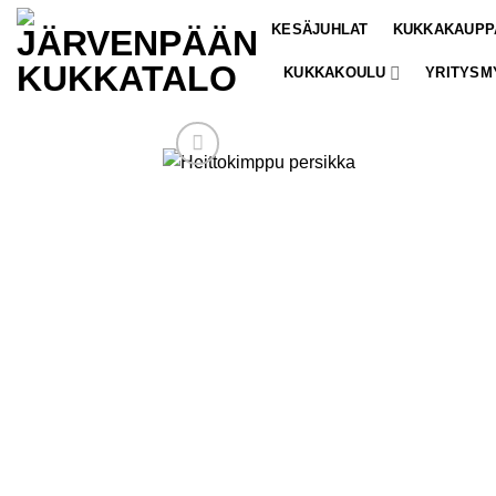
Skip
KESÄJUHLAT
KUKKAKAUPP
to
content
KUKKAKOULU
YRITYSM