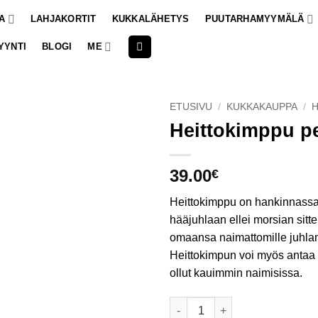
A
LAHJAKORTIT
KUKKALÄHETYS
PUUTARHAMYYMÄLÄ
YYNTI
BLOGI
ME
ETUSIVU
/
KUKKAKAUPPA
/
Heittokimppu p
39.00
€
Heittokimppu on hankinnass
hääjuhlaan ellei morsian sitte
omaansa naimattomille juhlan 
Heittokimpun voi myös antaa p
ollut kauimmin naimisissa.
Heittokimppu persikka määrä