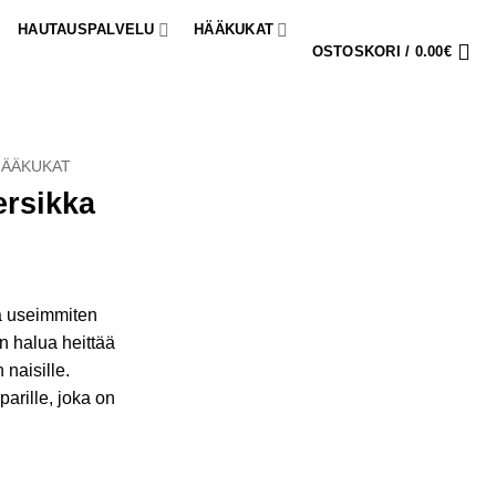
HAUTAUSPALVELU
HÄÄKUKAT
OSTOSKORI /
0.00
€
HÄÄKUKAT
ersikka
a useimmiten
n halua heittää
naisille.
arille, joka on