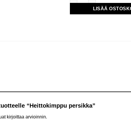
LISÄÄ OSTOSK
tuotteelle “Heittokimppu persikka”
at kirjoittaa arvioinnin.