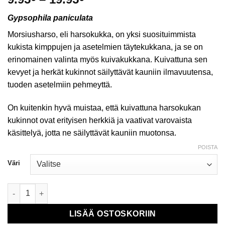
9.95€
Gypsophila paniculata
-
19.95€
Morsiusharso, eli harsokukka, on yksi suosituimmista
kukista kimppujen ja asetelmien täytekukkana, ja se on
erinomainen valinta myös kuivakukkana. Kuivattuna sen
kevyet ja herkät kukinnot säilyttävät kauniin ilmavuutensa,
tuoden asetelmiin pehmeyttä.
On kuitenkin hyvä muistaa, että kuivattuna harsokukan
kukinnot ovat erityisen herkkiä ja vaativat varovaista
käsittelyä, jotta ne säilyttävät kauniin muotonsa.
POISTA
Väri
Harsokukka määrä
LISÄÄ OSTOSKORIIN