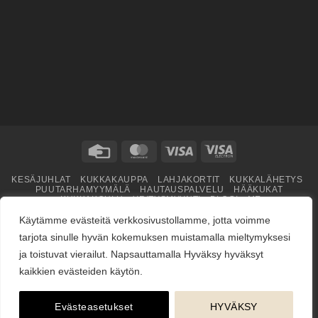
Credit
MasterCard
Visa
Visa
Card
Electron
KESÄJUHLAT
KUKKAKAUPPA
LAHJAKORTIT
KUKKALÄHETYS
PUUTARHAMYYMÄLÄ
HAUTAUSPALVELU
HÄÄKUKAT
KUKKAKOULU
YRITYSMYYNTI
BLOGI
ME
Copyright © 2026
jarvenpaankukkatalo.fi
Käytämme evästeitä verkkosivustollamme, jotta voimme
tarjota sinulle hyvän kokemuksen muistamalla mieltymyksesi
ja toistuvat vierailut. Napsauttamalla Hyväksy hyväksyt
kaikkien evästeiden käytön.
Evästeasetukset
HYVÄKSY