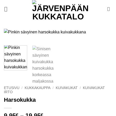
Skip
to
content
ETUSIVU
/
KUKKAKAUPPA
/
KUIVAKUKAT
/
KUIVAKUKAT
IRTO
Harsokukka
Hintaluokka:
9.95
–
19.95
€
€