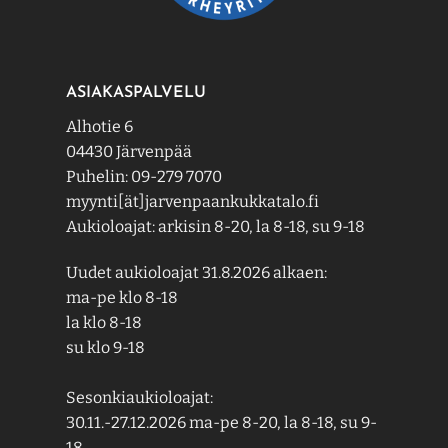
ASIAKASPALVELU
Alhotie 6
04430 Järvenpää
Puhelin: 09-279 7070
myynti[ät]jarvenpaankukkatalo.fi
Aukioloajat: arkisin 8-20, la 8-18, su 9-18
Uudet aukioloajat 31.8.2026 alkaen:
ma-pe klo 8-18
la klo 8-18
su klo 9-18
Sesonkiaukioloajat:
30.11.-27.12.2026 ma-pe 8-20, la 8-18, su 9-
18