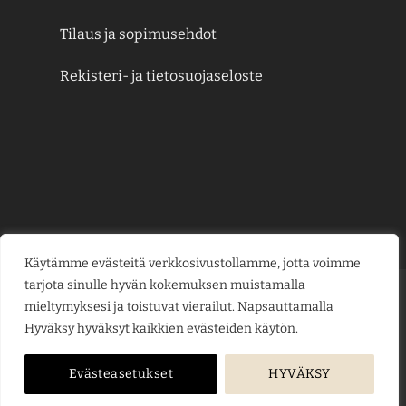
Tilaus ja sopimusehdot
Rekisteri- ja tietosuojaseloste
Käytämme evästeitä verkkosivustollamme, jotta voimme
tarjota sinulle hyvän kokemuksen muistamalla
Credit
MasterCard
Visa
Visa
mieltymyksesi ja toistuvat vierailut. Napsauttamalla
Card
Electron
Hyväksy hyväksyt kaikkien evästeiden käytön.
KESÄJUHLAT
KUKKAKAUPPA
LAHJAKORTIT
KUKKALÄHETYS
PUUTARHAMYYMÄLÄ
HAUTAUSPALVELU
HÄÄKUKAT
KUKKAKOULU
YRITYSMYYNTI
BLOGI
ME
Evästeasetukset
HYVÄKSY
Copyright © 2026
jarvenpaankukkatalo.fi