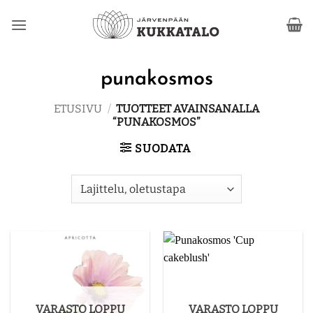
Skip
to
content
punakosmos
ETUSIVU
/
TUOTTEET AVAINSANALLA
“PUNAKOSMOS”
SUODATA
VARASTO LOPPU
VARASTO LOPPU