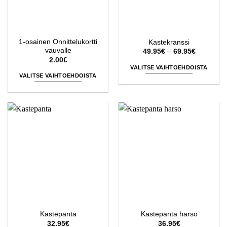
1-osainen Onnittelukortti
Kastekranssi
vauvalle
Hintaluok
49.95
€
–
69.95
€
49.95€
2.00
€
-
VALITSE VAIHTOEHDOISTA
69.95€
VALITSE VAIHTOEHDOISTA
Tällä
Tällä
tuotteella
tuotteella
on
on
useampi
useampi
muunnelma.
muunnelma.
Voit
Voit
tehdä
tehdä
valinnat
valinnat
tuotteen
tuotteen
sivulla.
sivulla.
Kastepanta
Kastepanta harso
32.95
€
36.95
€