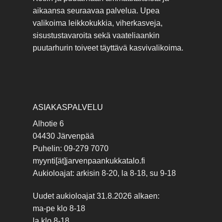
aikaansa seuraavaa palvelua. Upea
valikoima leikkokukkia, viherkasveja,
sisustustavaroita sekä vaateliaankin
puutarhurin toiveet täyttävä kasvivalikoima.
ASIAKASPALVELU
Alhotie 6
04430 Järvenpää
Puhelin: 09-279 7070
myynti[ät]jarvenpaankukkatalo.fi
Aukioloajat: arkisin 8-20, la 8-18, su 9-18
Uudet aukioloajat 31.8.2026 alkaen:
ma-pe klo 8-18
la klo 8-18