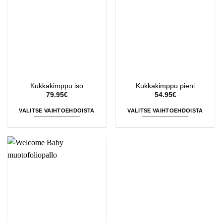
muunnelma.
muunnelma.
Voit
Voit
tehdä
tehdä
valinnat
valinnat
tuotteen
tuotteen
sivulla.
sivulla.
Kukkakimppu iso
Kukkakimppu pieni
79.95
€
54.95
€
VALITSE VAIHTOEHDOISTA
VALITSE VAIHTOEHDOISTA
Tällä
Tällä
tuotteella
tuotteella
on
on
useampi
useampi
muunnelma.
muunnelma.
Voit
Voit
tehdä
tehdä
valinnat
valinnat
tuotteen
tuotteen
sivulla.
sivulla.