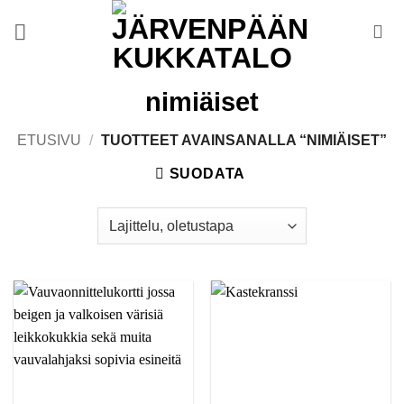
Skip
to
content
nimiäiset
ETUSIVU
/
TUOTTEET AVAINSANALLA “NIMIÄISET”
SUODATA