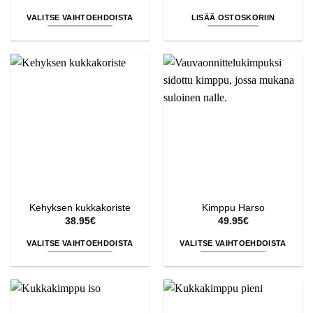
VALITSE VAIHTOEHDOISTA
LISÄÄ OSTOSKORIIN
Tällä
tuotteella
on
useampi
muunnelma.
Voit
tehdä
valinnat
tuotteen
sivulla.
Kehyksen kukkakoriste
Kimppu Harso
38.95
€
49.95
€
VALITSE VAIHTOEHDOISTA
VALITSE VAIHTOEHDOISTA
Tällä
Tällä
tuotteella
tuotteella
on
on
useampi
useampi