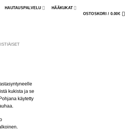
HAUTAUSPALVELU
HÄÄKUKAT
OSTOSKORI /
0.00
€
ISTIÄISET
vastasyntyneelle
istä kukista ja se
Pohjana käytetty
nauhaa.
o
alkoinen.