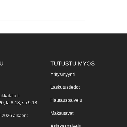
U
TUTUSTU MYÖS
Yritysmyynti
Laskutustiedot
kkatalo.fi
Hautauspalvelu
20, la 8-18, su 9-18
Maksutavat
8.2026 alkaen:
Asiakaspalvelu