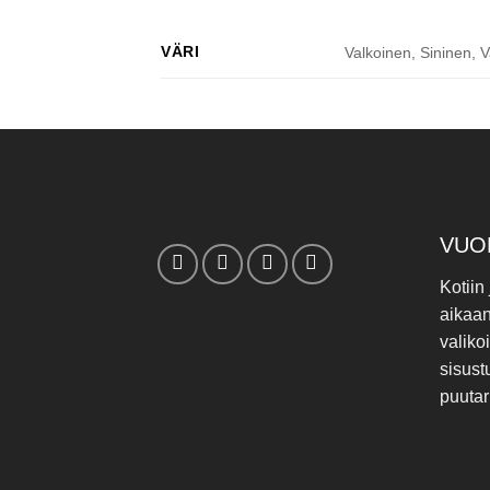
VÄRI
Valkoinen, Sininen,
VUO
Kotiin
aikaa
valiko
sisust
puutar