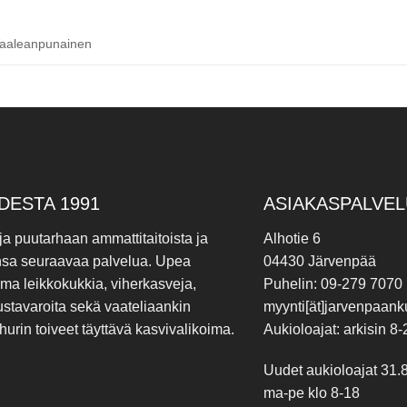
 Vaaleanpunainen
DESTA 1991
ASIAKASPALVEL
 ja puutarhaan ammattitaitoista ja
Alhotie 6
nsa seuraavaa palvelua. Upea
04430 Järvenpää
ima leikkokukkia, viherkasveja,
Puhelin: 09-279 7070
ustavaroita sekä vaateliaankin
myynti[ät]jarvenpaanku
hurin toiveet täyttävä kasvivalikoima.
Aukioloajat: arkisin 8-
Uudet aukioloajat 31.
ma-pe klo 8-18