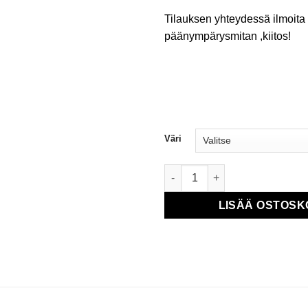
Tilauksen yhteydessä ilmoita 
päänympärysmitan ,kiitos!
Väri
Kastepanta määrä
LISÄÄ OSTOSK