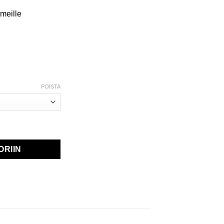
meille
POISTA
ORIIN