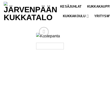
Skip
KESÄJUHLAT
KUKKAKAUPP
to
content
KUKKAKOULU
YRITYSM