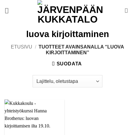
Skip
to
content
luova kirjoittaminen
ETUSIVU
/
TUOTTEET AVAINSANALLA “LUOVA
KIRJOITTAMINEN”
SUODATA