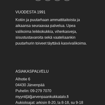
VUODESTA 1991
Kotiin ja puutarhaan ammattitaitoista ja
aikaansa seuraavaa palvelua. Upea
valikoima leikkokukkia, viherkasveja,
sisustustavaroita sekä vaateliaankin
puutarhurin toiveet täyttävä kasvivalikoima.
ASIAKASPALVELU
Alhotie 6
04430 Järvenpää
Puhelin: 09-279 7070
myynti[ät]jarvenpaankukkatalo.fi
Aukioloajat: arkisin 8-20, la 8-18, su 9-18