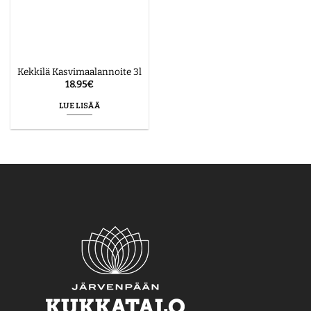
Kekkilä Kasvimaalannoite 3l
18.95
€
LUE LISÄÄ