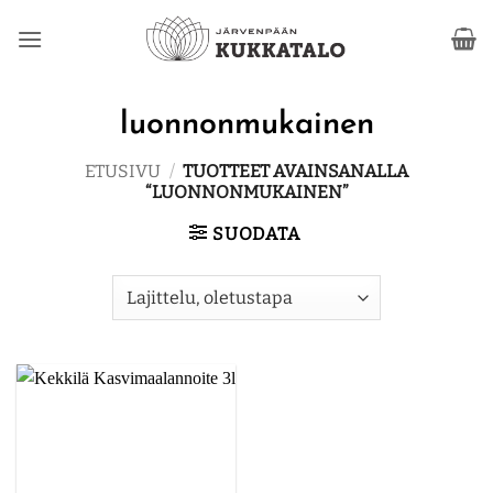
Skip
to
content
luonnonmukainen
ETUSIVU
/
TUOTTEET AVAINSANALLA
“LUONNONMUKAINEN”
SUODATA