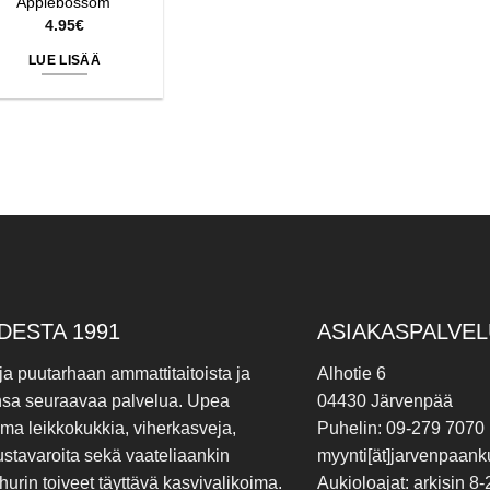
Applebossom’
4.95
€
LUE LISÄÄ
DESTA 1991
ASIAKASPALVEL
 ja puutarhaan ammattitaitoista ja
Alhotie 6
nsa seuraavaa palvelua. Upea
04430 Järvenpää
ima leikkokukkia, viherkasveja,
Puhelin: 09-279 7070
ustavaroita sekä vaateliaankin
myynti[ät]jarvenpaanku
hurin toiveet täyttävä kasvivalikoima.
Aukioloajat: arkisin 8-