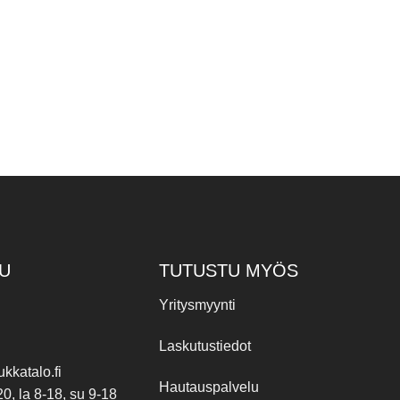
U
TUTUSTU MYÖS
Yritysmyynti
Laskutustiedot
kkatalo.fi
Hautauspalvelu
20, la 8-18, su 9-18