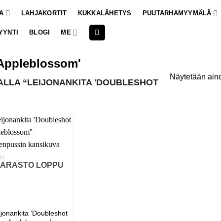
A
LAHJAKORTIT
KUKKALÄHETYS
PUUTARHAMYYMÄLÄ
YYNTI
BLOGI
ME
 Appleblossom'
Näytetään aino
LLA “LEIJONANKITA 'DOUBLESHOT
VARASTO LOPPU
ijonankita ‘Doubleshot