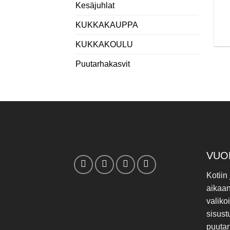
Kesäjuhlat
KUKKAKAUPPA
KUKKAKOULU
Puutarhakasvit
VUO
Kotiin
aikaa
valiko
sisust
puutar