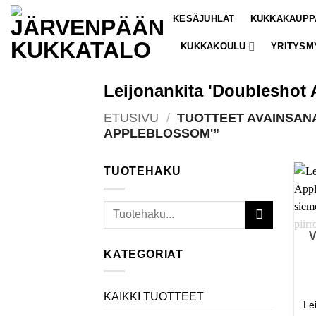
Skip
KESÄJUHLAT
KUKKAKAUPP
to
content
KUKKAKOULU
YRITYSM
Leijonankita 'Doubleshot
ETUSIVU
/
TUOTTEET AVAINSANA
APPLEBLOSSOM'”
TUOTEHAKU
Etsi:
KATEGORIAT
KAIKKI TUOTTEET
Le