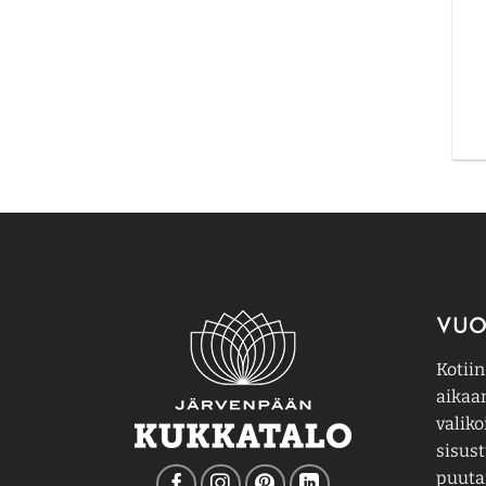
VUO
Kotiin
aikaa
valiko
sisust
puutar