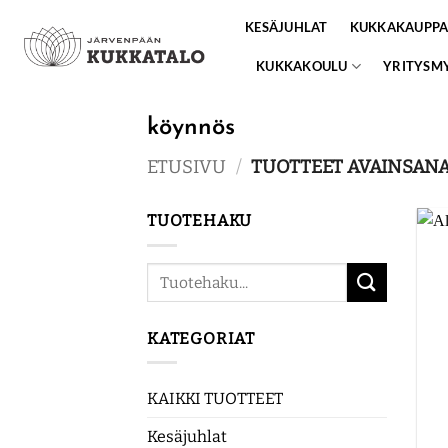
Skip
KESÄJUHLAT
KUKKAKAUPP
to
content
KUKKAKOULU
YRITYSM
köynnös
ETUSIVU
/
TUOTTEET AVAINSANA
TUOTEHAKU
Etsi:
KATEGORIAT
KAIKKI TUOTTEET
Kesäjuhlat