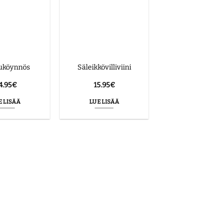
uköynnös
Säleikkövilliviini
4.95
€
15.95
€
E LISÄÄ
LUE LISÄÄ