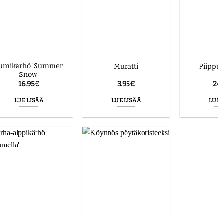
umikärhö ‘Summer
Muratti
Piipp
Snow’
16.95
€
3.95
€
2
LUE LISÄÄ
LUE LISÄÄ
LU