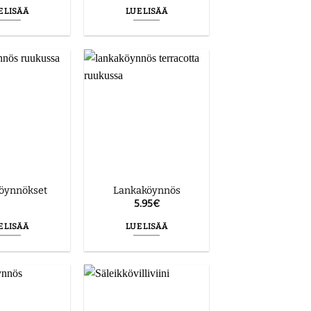
E LISÄÄ
LUE LISÄÄ
öynnökset
Lankaköynnös
5.95
€
E LISÄÄ
LUE LISÄÄ