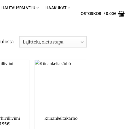
HAUTAUSPALVELU
HÄÄKUKAT
OSTOSKORI /
0.00
€
tulosta
ivilliviini
Kiinankeltakärhö
5.95
€