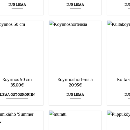
LUE LISÄÄ
LUE LISÄÄ
LU
Köynnös 50 cm
Köynnöshortensia
Kultak
35.00
€
20.95
€
LISÄÄ OSTOSKORIIN
LUE LISÄÄ
LU