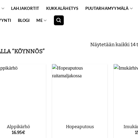
A
LAHJAKORTIT
KUKKALÄHETYS
PUUTARHAMYYMÄLÄ
YYNTI
BLOGI
ME
Näytetään kaikki 14 
LLA “KÖYNNÖS”
Alppikärhö
Hopeaputous
Imukärh
16.95
€
1