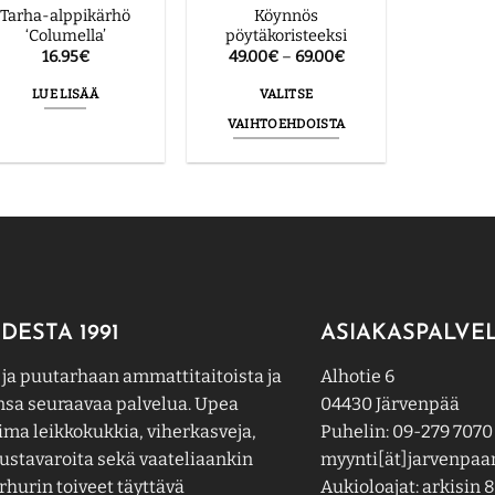
Tarha-alppikärhö
Köynnös
‘Columella’
pöytäkoristeeksi
Hintaluokka:
16.95
€
49.00
€
–
69.00
€
49.00€
-
LUE LISÄÄ
VALITSE
69.00€
VAIHTOEHDOISTA
Tällä
tuotteella
on
useampi
muunnelma.
Voit
tehdä
valinnat
DESTA 1991
ASIAKASPALVE
tuotteen
 ja puutarhaan ammattitaitoista ja
Alhotie 6
sivulla.
nsa seuraavaa palvelua. Upea
04430 Järvenpää
ima leikkokukkia, viherkasveja,
Puhelin: 09-279 7070
ustavaroita sekä vaateliaankin
myynti[ät]jarvenpaan
hurin toiveet täyttävä
Aukioloajat: arkisin 8