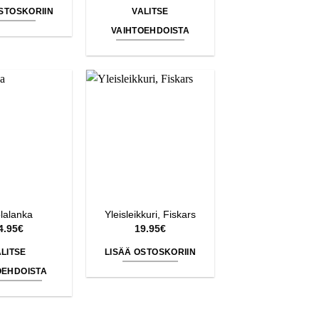
-
STOSKORIIN
VALITSE
8.95€
VAIHTOEHDOISTA
Tällä
tuotteella
on
useampi
muunnelma.
Voit
tehdä
valinnat
tuotteen
sivulla.
lalanka
Yleisleikkuri, Fiskars
4.95
€
19.95
€
LITSE
LISÄÄ OSTOSKORIIN
OEHDOISTA
Tällä
tuotteella