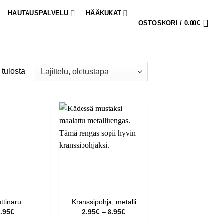
HAUTAUSPALVELU
HÄÄKUKAT
OSTOSKORI /
0.00
€
 tulosta
ttinaru
Kranssipohja, metalli
Hintaluokka:
.95
€
2.95
€
–
8.95
€
2.95€