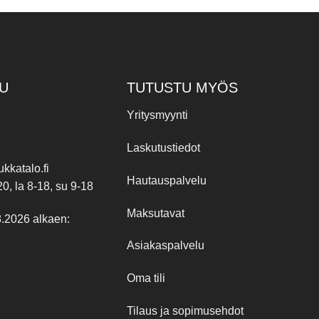
on
useampi
muunnelma.
Voit
tehdä
valinnat
U
TUTUSTU MYÖS
tuotteen
Yritysmyynti
sivulla.
Laskutustiedot
kkatalo.fi
Hautauspalvelu
20, la 8-18, su 9-18
Maksutavat
8.2026 alkaen:
Asiakaspalvelu
Oma tili
Tilaus ja sopimusehdot