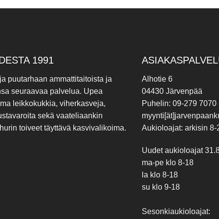
DESTA 1991
ASIAKASPALVEL
 ja puutarhaan ammattitaitoista ja
Alhotie 6
nsa seuraavaa palvelua. Upea
04430 Järvenpää
ima leikkokukkia, viherkasveja,
Puhelin: 09-279 7070
ustavaroita sekä vaateliaankin
myynti[ät]jarvenpaanku
hurin toiveet täyttävä kasvivalikoima.
Aukioloajat: arkisin 8-
Uudet aukioloajat 31.
ma-pe klo 8-18
la klo 8-18
su klo 9-18
Sesonkiaukioloajat: