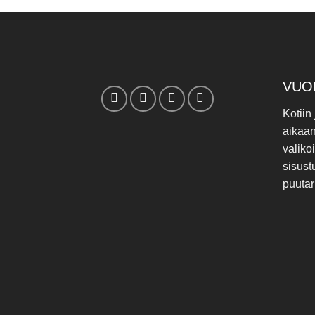
VUO
Kotiin
aikaa
valiko
sisust
puutar