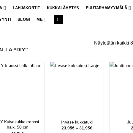
A
LAHJAKORTIT
KUKKALÄHETYS
PUUTARHAMYYMÄLÄ
YYNTI
BLOGI
ME
Näytetään kaikki 8
LLA “DIY”
IY Kuivakukkakranssi
InVase kukkatuki
Juu
halk. 50 cm
Hintaluokka:
23.95
€
–
31.95
€
2
23.95€