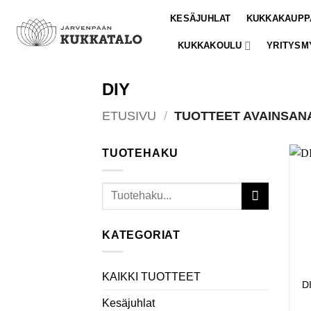
Skip
KESÄJUHLAT
KUKKAKAUPP
to
content
KUKKAKOULU
YRITYSM
DIY
ETUSIVU
/
TUOTTEET AVAINSANA
TUOTEHAKU
Etsi:
KATEGORIAT
KAIKKI TUOTTEET
D
Kesäjuhlat