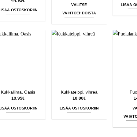
44.95
€
-
VALITSE
LISÄÄ O
31.95€
LISÄÄ OSTOSKORIIN
VAIHTOEHDOISTA
Tällä
tuotteella
on
useampi
muunnelma.
Voit
tehdä
valinnat
tuotteen
sivulla.
Kukkaliima, Oasis
Kukkateippi, vihreä
Puo
19.95
€
10.00
€
1
LISÄÄ OSTOSKORIIN
LISÄÄ OSTOSKORIIN
VA
VAIHT