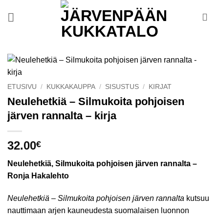
Skip
to
content
ETUSIVU
/
KUKKAKAUPPA
/
SISUSTUS
/
KIRJAT
Neulehetkiä – Silmukoita pohjoisen
järven rannalta – kirja
32.00
€
Neulehetkiä, Silmukoita pohjoisen järven rannalta –
Ronja Hakalehto
Neulehetkiä – Silmukoita pohjoisen järven rannalta
kutsuu
nauttimaan arjen kauneudesta suomalaisen luonnon