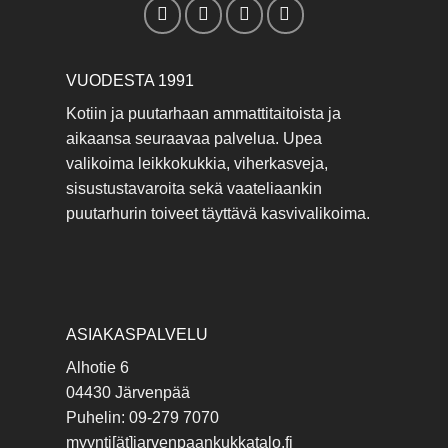
VUODESTA 1991
Kotiin ja puutarhaan ammattitaitoista ja
aikaansa seuraavaa palvelua. Upea
valikoima leikkokukkia, viherkasveja,
sisustustavaroita sekä vaateliaankin
puutarhurin toiveet täyttävä kasvivalikoima.
ASIAKASPALVELU
Alhotie 6
04430 Järvenpää
Puhelin: 09-279 7070
myynti[ät]jarvenpaankukkatalo.fi