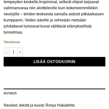
lempeyden keskelle.Inspiroivat, selkeät ohjeet tarjoavat
valinnanvaraa niin aloitteleville kuin kokeneemmillekin
neulojille – tehden
teoksesta
samalla
aidosti pitkäaikaisen
kumppanin
.
Veden äärelle ja vehreään metsään
johdattavat lumoavat kuvat välittävät
elämyksellistä
tunnelmaa.
Varastossa
Neulehetkiä – Silmukoita pohjoisen järven rannalta - kirja määr
LISÄÄ OSTOSKORIIN
KUVAUS
Neuleet, tekstit ja kuvat: Ronja Hakalehto