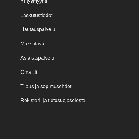
Yritysmyynti
Laskutustiedot
Hautauspalvelu
Maksutavat
Asiakaspalvelu
Oma tili
Tilaus ja sopimusehdot
Rekisteri- ja tietosuojaseloste