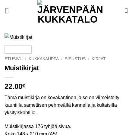
Skip
to
content
ETUSIVU
/
KUKKAKAUPPA
/
SISUSTUS
/
KIRJAT
Muistikirjat
22.00
€
Tämä muistikirja on kovakantinen ja se on viimeistelty
kauniilla samettisen pehmeällä kannella ja kultaisilla
yksityiskohtilla.
Muistikirjassa 176 tyhjää sivua.
Koko 148 x 210 mm (A5)