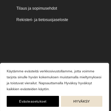
Tilaus ja sopimusehdot
Rekisteri- ja tietosuojaseloste
Käytämme evästeitä verkkosivustollamme, jotta voimme
tarjota sinulle hyvän kokemuksen muistamalla mieltymyksesi
Credit
MasterCard
Visa
Visa
ja toistuvat vierailut. Napsauttamalla Hyväksy hyväksyt
Card
Electron
kaikkien evästeiden käytön.
KESÄJUHLAT
KUKKAKAUPPA
LAHJAKORTIT
KUKKALÄHETYS
PUUTARHAMYYMÄLÄ
HAUTAUSPALVELU
HÄÄKUKAT
KUKKAKOULU
YRITYSMYYNTI
BLOGI
ME
Evästeasetukset
HYVÄKSY
Copyright © 2026
jarvenpaankukkatalo.fi