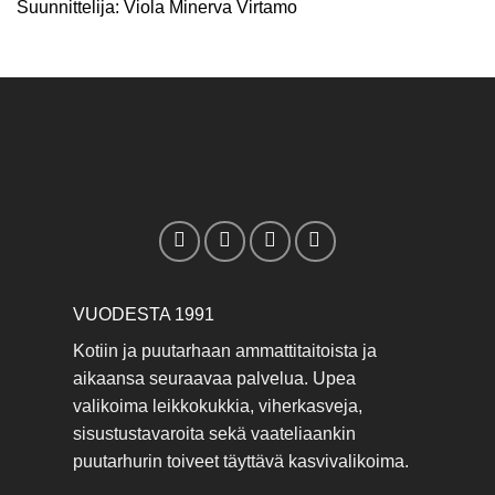
Suunnittelija: Viola Minerva Virtamo
VUODESTA 1991
Kotiin ja puutarhaan ammattitaitoista ja
aikaansa seuraavaa palvelua. Upea
valikoima leikkokukkia, viherkasveja,
sisustustavaroita sekä vaateliaankin
puutarhurin toiveet täyttävä kasvivalikoima.