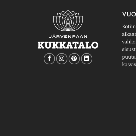
VUO
Kotiin
aikaa
valiko
sisust
puutar
kasviv