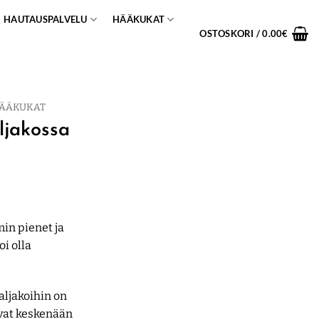
HAUTAUSPALVELU
HÄÄKUKAT
OSTOSKORI /
0.00
€
ÄÄKUKAT
ljakossa
taluokka:
.00€
in pienet ja
oi olla
00€
aljakoihin on
ovat keskenään