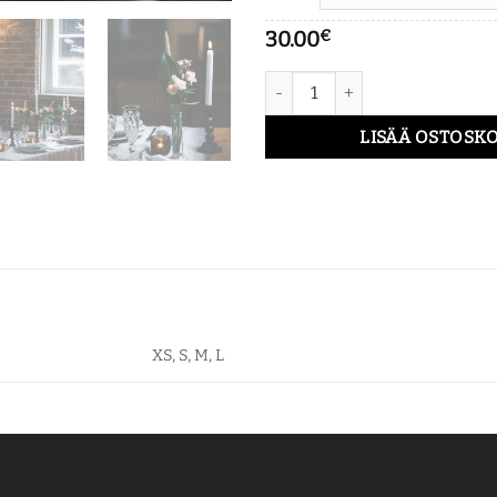
30.00
€
Pieni kimppu maljakossa pers
LISÄÄ OSTOSKO
XS, S, M, L