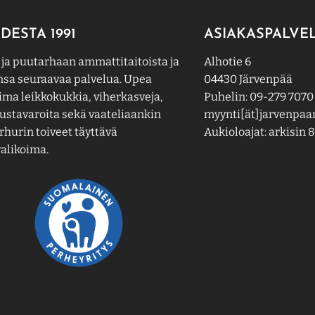
DESTA 1991
ASIAKASPALVE
 ja puutarhaan ammattitaitoista ja
Alhotie 6
nsa seuraavaa palvelua. Upea
04430 Järvenpää
ima leikkokukkia, viherkasveja,
Puhelin: 09-279 7070
ustavaroita sekä vaateliaankin
myynti[ät]jarvenpaan
hurin toiveet täyttävä
Aukioloajat: arkisin 8
alikoima.