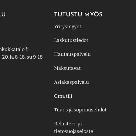
LU
TUTUSTU MYÖS
Yritysmyynti
Laskutustiedot
kukkatalo.fi
Hautauspalvelu
-20, la 8-18, su 9-18
Maksutavat
Asiakaspalvelu
Oma tili
Tilaus ja sopimusehdot
Rekisteri- ja
tietosuojaseloste