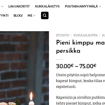
A
LAHJAKORTIT
KUKKALÄHETYS
PUUTARHAMYYMÄLÄ
YYNTI
BLOGI
ME
ETUSIVU
/
KUKKAKAUPPA
/
H
Pieni kimppu ma
persikka
Hin
30.00
€
–
75.00
€
30
Usein pöytiin sopii helpomm
-
kapeat kimput, koska tilaa v
75.
rajoitetusti.
Kapeisiin ja siroihin putkim
tehty pienet kimput, jotka 