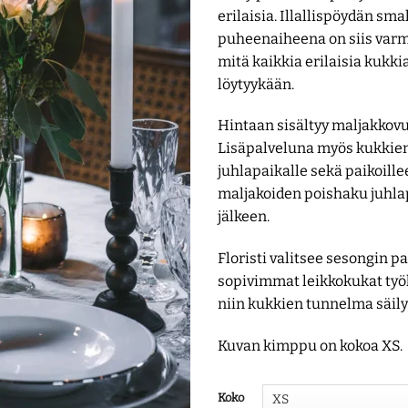
erilaisia. Illallispöydän sma
puheenaiheena on siis varm
mitä kaikkia erilaisia kukki
löytyykään.
Hintaan sisältyy maljakkovu
Lisäpalveluna myös kukkien
juhlapaikalle sekä paikoillee
maljakoiden poishaku juhla
jälkeen.
Floristi valitsee sesongin 
sopivimmat leikkokukat työ
niin kukkien tunnelma säil
Kuvan kimppu on kokoa XS.
Koko