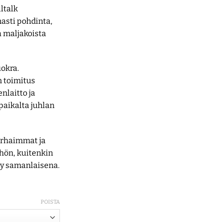
lltalk
asti pohdinta,
a maljakoista
okra.
 toimitus
nlaitto ja
paikalta juhlan
parhaimmat ja
hön, kuitenkin
yy samanlaisena.
POISTA