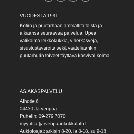
VUODESTA 1991
Kotiin ja puutarhaan ammattitaitoista ja
aikaansa seuraavaa palvelua. Upea
valikoima leikkokukkia, viherkasveja,
sisustustavaroita sekä vaateliaankin
puutarhurin toiveet täyttävä kasvivalikoima.
ASIAKASPALVELU
Alhotie 6
04430 Järvenpää
Puhelin: 09-279 7070
myynti[ät]jarvenpaankukkatalo.fi
Aukioloajat: arkisin 8-20, la 8-18, su 9-18