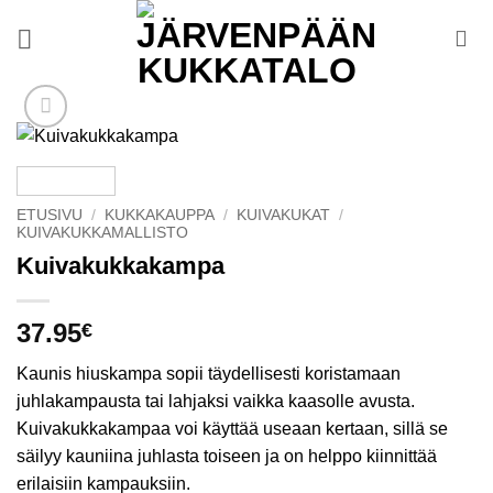
Skip
to
content
ETUSIVU
/
KUKKAKAUPPA
/
KUIVAKUKAT
/
KUIVAKUKKAMALLISTO
Kuivakukkakampa
37.95
€
Kaunis hiuskampa sopii täydellisesti koristamaan
juhlakampausta tai lahjaksi vaikka kaasolle avusta.
Kuivakukkakampaa voi käyttää useaan kertaan, sillä se
säilyy kauniina juhlasta toiseen ja on helppo kiinnittää
erilaisiin kampauksiin.