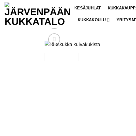
Skip
KESÄJUHLAT
KUKKAKAUPP
to
content
KUKKAKOULU
YRITYSM