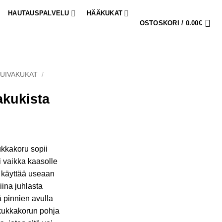
HAUTAUSPALVELU
HÄÄKUKAT
OSTOSKORI /
0.00
€
UIVAKUKAT
/
akukista
ukkakoru sopii
si vaikka kaasolle
 käyttää useaan
iina juhlasta
ä pinnien avulla
akukkakorun pohja