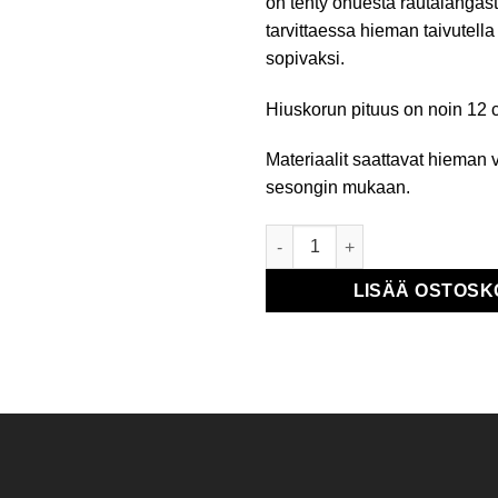
on tehty ohuesta rautalangasta
tarvittaessa hieman taivutel
sopivaksi.
Hiuskorun pituus on noin 12 
Materiaalit saattavat hieman 
sesongin mukaan.
Hiuskukka kuivakukista määrä
LISÄÄ OSTOSK