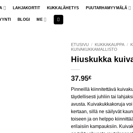
A
LAHJAKORTIT
KUKKALÄHETYS
PUUTARHAMYYMÄLÄ
YYNTI
BLOGI
ME
ETUSIVU
/
KUKKAKAUPPA
/
K
KUIVAKUKKAMALLISTO
Hiuskukka kuiv
37.95
€
Pinneillä kiinnitettävä kuivak
täydellisesti juhliin tai lahjak
avusta. Kuivakukkakoruja voi
kertaan, sillä ne säilyvät kaun
toiseen ja on helppo kiinnittä
erilaisiin kampauksiin. Kuiv