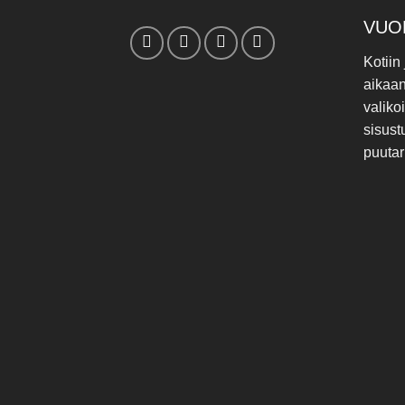
VUO
Kotiin
aikaa
valiko
sisust
puutar