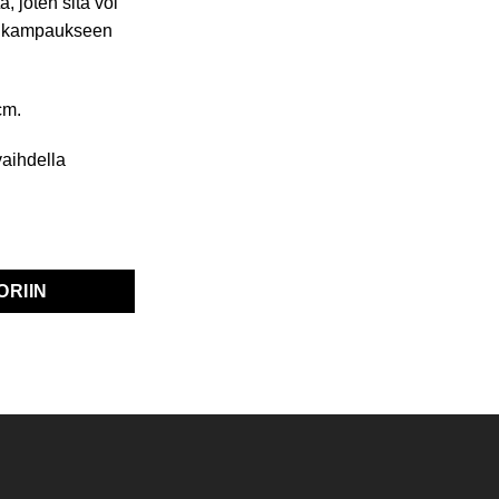
, joten sitä voi
la kampaukseen
cm.
vaihdella
ORIIN