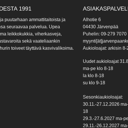
DESTA 1991
ASIAKASPALVEL
 ja puutarhaan ammattitaitoista ja
Alhotie 6
nsa seuraavaa palvelua. Upea
04430 Järvenpää
ima leikkokukkia, viherkasveja,
Puhelin: 09-279 7070
ustavaroita sekä vaateliaankin
myynti[ät]jarvenpaanku
hurin toiveet täyttävä kasvivalikoima.
Aukioloajat: arkisin 8-
Uudet aukioloajat 31.
ma-pe klo 8-18
la klo 8-18
su klo 9-18
Sesonkiaukioloajat:
30.11.-27.12.2026 ma-p
18
29.3.-27.6.2027 ma-pe 
29.11.-26.12.2027 ma-p