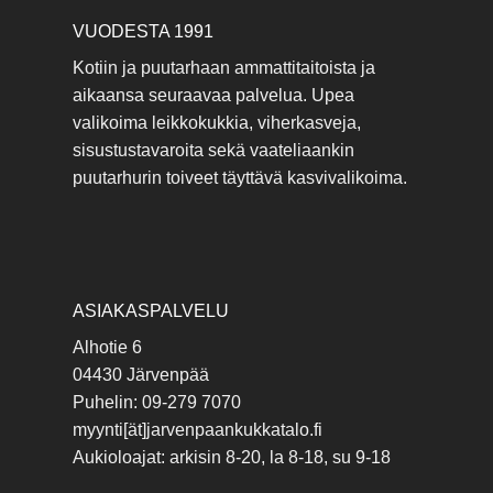
VUODESTA 1991
Kotiin ja puutarhaan ammattitaitoista ja
aikaansa seuraavaa palvelua. Upea
valikoima leikkokukkia, viherkasveja,
sisustustavaroita sekä vaateliaankin
puutarhurin toiveet täyttävä kasvivalikoima.
ASIAKASPALVELU
Alhotie 6
04430 Järvenpää
Puhelin: 09-279 7070
myynti[ät]jarvenpaankukkatalo.fi
Aukioloajat: arkisin 8-20, la 8-18, su 9-18