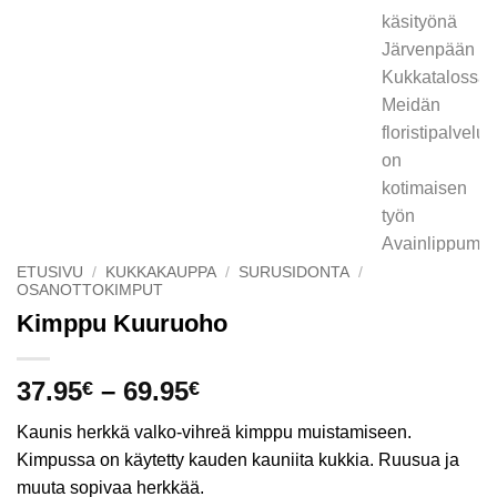
ETUSIVU
/
KUKKAKAUPPA
/
SURUSIDONTA
/
OSANOTTOKIMPUT
Kimppu Kuuruoho
Hintaluokka:
37.95
–
69.95
€
€
37.95€
Kaunis herkkä valko-vihreä kimppu muistamiseen.
-
Kimpussa on käytetty kauden kauniita kukkia. Ruusua ja
69.95€
muuta sopivaa herkkää.