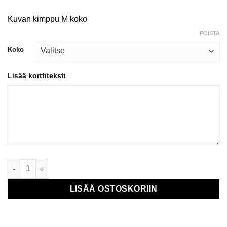
Kuvan kimppu M koko
POISTA
Koko
Lisää korttiteksti
Kimppu Kuuruoho määrä
LISÄÄ OSTOSKORIIN