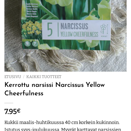
ETUSIVU
/
KAIKKI TUOTTEET
Kerrottu narsissi Narcissus Yellow
Cheerfulness
7.95
€
Kukkii maalis-huhtikuussa 40 cm korkein kukinnoin.
Istutus syys-joulukuussa. Myyrät karttavat narsissien