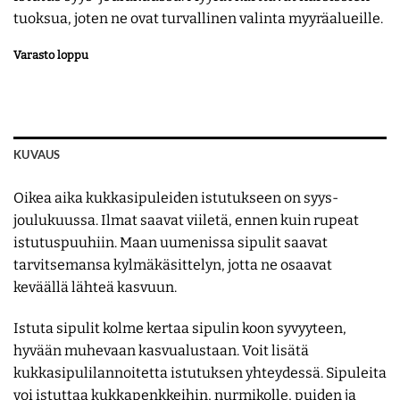
tuoksua, joten ne ovat turvallinen valinta myyräalueille.
Varasto loppu
KUVAUS
Oikea aika kukkasipuleiden istutukseen on syys-
joulukuussa. Ilmat saavat viiletä, ennen kuin rupeat
istutuspuuhiin. Maan uumenissa sipulit saavat
tarvitsemansa kylmäkäsittelyn, jotta ne osaavat
keväällä lähteä kasvuun.
Istuta sipulit kolme kertaa sipulin koon syvyyteen,
hyvään muhevaan kasvualustaan. Voit lisätä
kukkasipulilannoitetta istutuksen yhteydessä. Sipuleita
voi istuttaa kukkapenkkeihin, nurmikolle, puiden ja