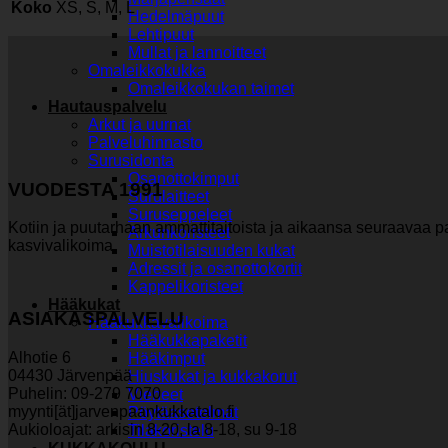
Koko
XS, S, M, L
Hedelmäpuut
Lehtipuut
Mullat ja lannoitteet
Omaleikkokukka
Omaleikkokukan taimet
Hautauspalvelu
Arkut ja uurnat
Palveluhinnasto
Surusidonta
Osanottokimput
VUODESTA 1991
Surulaitteet
Suruseppeleet
Kotiin ja puutarhaan ammattitaitoista ja aikaansa seuraavaa pa
Arkunkoristeet
kasvivalikoima.
Muistotilaisuuden kukat
Adressit ja osanottokortit
Kappelikoristeet
Hääkukat
ASIAKASPALVELU
Hääkukkavalikoima
Hääkukkapaketit
Alhotie 6
Hääkimput
04430 Järvenpää
Hiuskukat ja kukkakorut
Puhelin: 09-279 7070
Vieheet
myynti[ät]jarvenpaankukkatalo.fi
Pöytäasetelmat
Aukioloajat: arkisin 8-20, la 8-18, su 9-18
Tilakoristelu