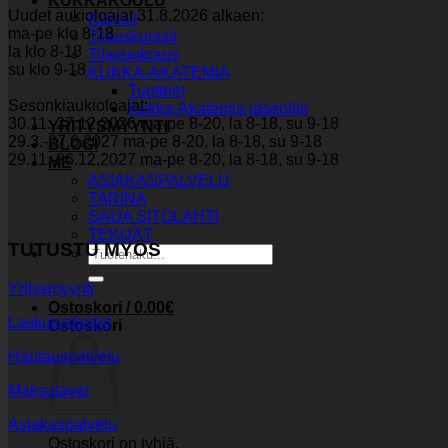
KUKKAKOULU
Uudet aukioloajat 31.8.2026 alkaen:
Kurssit
ma-pe klo 8-18
Tilauskurssit
la klo 8-18
Tilavuokraus
su klo 9-18
KUKKA-AKATEMIA
Tuotteet
Sesonkiaukioloajat:
Kukka-Akatemia jäsenille
30.11.-27.12.2026 ma-pe 8-20, la 8-18, su 9-18
YRITYSMYYNTI
29.3.-27.6.2027 ma-pe 8-20, la 8-18, su 9-18
BLOGI
29.11.-26.12.2027 ma-pe 8-20, la 8-18, su 9-18
ME
ASIAKASPALVELU
TARINA
SAIJA SITOLAHTI
TEKIJÄT
TUTUSTU MYÖS
Etsi:
Yritysmyynti
Ostoskori /
0.00
€
Laskutustiedot
Ostoskori
Hautauspalvelu
Maksutavat
Asiakaspalvelu
Ostoskori on tyhjä.