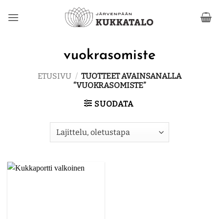
Skip
to
content
vuokrasomiste
ETUSIVU
/
TUOTTEET AVAINSANALLA
“VUOKRASOMISTE”
SUODATA