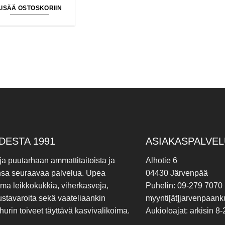
LISÄÄ OSTOSKORIIN
DESTA 1991
ASIAKASPALVEL
 ja puutarhaan ammattitaitoista ja
Alhotie 6
nsa seuraavaa palvelua. Upea
04430 Järvenpää
ima leikkokukkia, viherkasveja,
Puhelin: 09-279 7070
ustavaroita sekä vaateliaankin
myynti[ät]jarvenpaanku
hurin toiveet täyttävä kasvivalikoima.
Aukioloajat: arkisin 8-