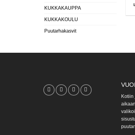
KUKKAKAUPPA
KUKKAKOULU
Puutarhakasvit
VUO
Kotiin
aikaa
valiko
sisust
puutar