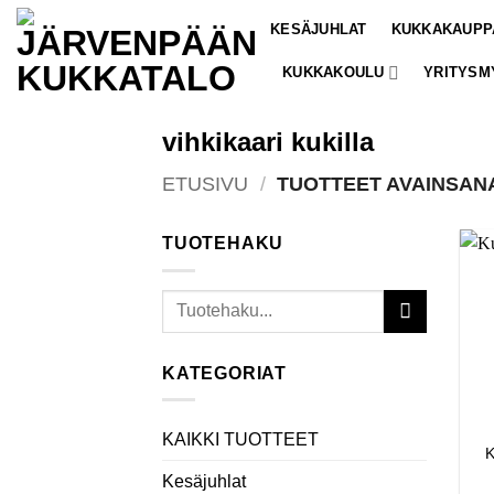
Skip
KESÄJUHLAT
KUKKAKAUPP
to
content
KUKKAKOULU
YRITYSM
vihkikaari kukilla
ETUSIVU
/
TUOTTEET AVAINSANA
TUOTEHAKU
Etsi:
KATEGORIAT
KAIKKI TUOTTEET
K
Kesäjuhlat