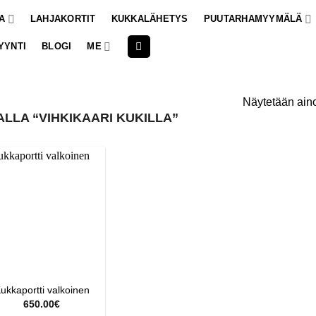
A
LAHJAKORTIT
KUKKALÄHETYS
PUUTARHAMYYMÄLÄ
YYNTI
BLOGI
ME
Näytetään aino
LLA “VIHKIKAARI KUKILLA”
ukkaportti valkoinen
650.00
€