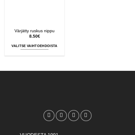
Värjätty ruskus nippu
8.50
€
VALITSE VAIHTOEHDOISTA
Tällä
tuotteella
on
useampi
muunnelma.
Voit
tehdä
valinnat
tuotteen
sivulla.