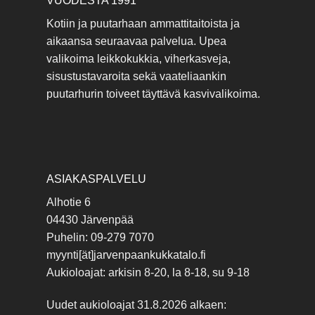
VUODESTA 1991
Kotiin ja puutarhaan ammattitaitoista ja
aikaansa seuraavaa palvelua. Upea
valikoima leikkokukkia, viherkasveja,
sisustustavaroita sekä vaateliaankin
puutarhurin toiveet täyttävä kasvivalikoima.
ASIAKASPALVELU
Alhotie 6
04430 Järvenpää
Puhelin: 09-279 7070
myynti[ät]jarvenpaankukkatalo.fi
Aukioloajat: arkisin 8-20, la 8-18, su 9-18
Uudet aukioloajat 31.8.2026 alkaen: