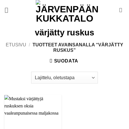
Skip
to
content
värjätty ruskus
ETUSIVU
/
TUOTTEET AVAINSANALLA “VÄRJÄTTY
RUSKUS”
SUODATA