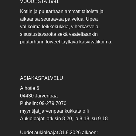
VUODESTA 1991
Kotiin ja puutarhaan ammattitaitoista ja
aikaansa seuraavaa palvelua. Upea
valikoima leikkokukkia, viherkasveja,
sisustustavaroita sekä vaateliaankin
puutarhurin toiveet täyttävä kasvivalikoima.
ASIAKASPALVELU
Alhotie 6
04430 Järvenpää
Puhelin: 09-279 7070
myynti[ät]jarvenpaankukkatalo.fi
Aukioloajat: arkisin 8-20, la 8-18, su 9-18
Uudet aukioloajat 31.8.2026 alkaen: