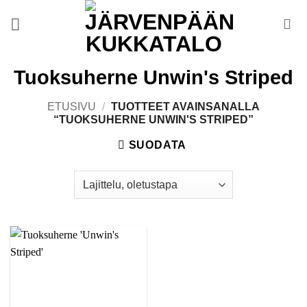
Skip
to
content
Tuoksuherne Unwin's Striped
ETUSIVU
/
TUOTTEET AVAINSANALLA
“TUOKSUHERNE UNWIN'S STRIPED”
SUODATA