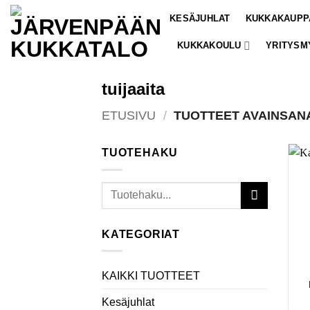
Skip
KESÄJUHLAT
KUKKAKAUPP
to
content
KUKKAKOULU
YRITYSM
tuijaaita
ETUSIVU
/
TUOTTEET AVAINSANA
TUOTEHAKU
Etsi:
KATEGORIAT
KAIKKI TUOTTEET
Kesäjuhlat