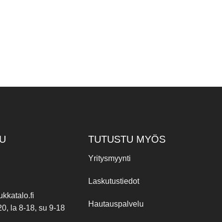
U
TUTUSTU MYÖS
Yritysmyynti
Laskutustiedot
kkatalo.fi
Hautauspalvelu
20, la 8-18, su 9-18