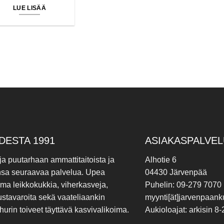
LUE LISÄÄ
DESTA 1991
ASIAKASPALVEL
 ja puutarhaan ammattitaitoista ja
Alhotie 6
nsa seuraavaa palvelua. Upea
04430 Järvenpää
ima leikkokukkia, viherkasveja,
Puhelin: 09-279 7070
ustavaroita sekä vaateliaankin
myynti[ät]jarvenpaanku
hurin toiveet täyttävä kasvivalikoima.
Aukioloajat: arkisin 8-