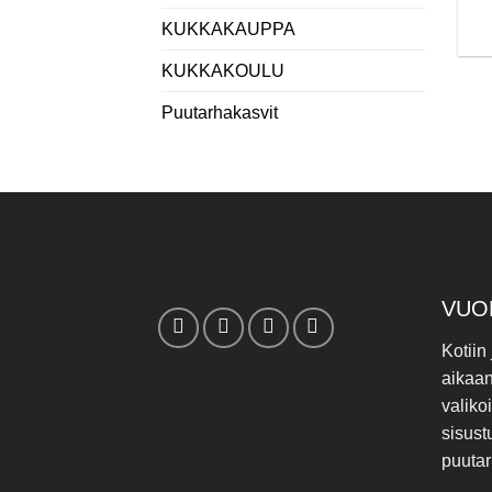
KUKKAKAUPPA
KUKKAKOULU
Puutarhakasvit
VUO
Kotiin
aikaa
valiko
sisust
puutar