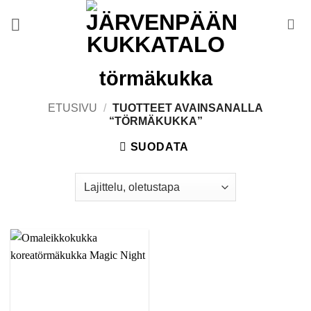
Skip
to
content
törmäkukka
ETUSIVU
/
TUOTTEET AVAINSANALLA
“TÖRMÄKUKKA”
SUODATA