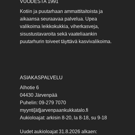
VUODESTA 1991
Kotiin ja puutarhaan ammattitaitoista ja
aikaansa seuraavaa palvelua. Upea
valikoima leikkokukkia, viherkasveja,
sisustustavaroita sekä vaateliaankin
puutarhurin toiveet täyttävä kasvivalikoima.
ASIAKASPALVELU
Alhotie 6
04430 Järvenpää
Puhelin: 09-279 7070
myynti[ät]jarvenpaankukkatalo.fi
Aukioloajat: arkisin 8-20, la 8-18, su 9-18
Uudet aukioloajat 31.8.2026 alkaen: