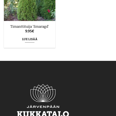
Timanttituija ‘Smaragd’
9.95
€
LUE LISÄÄ