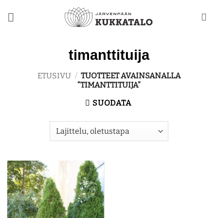
Skip
to
content
timanttituija
ETUSIVU
/
TUOTTEET AVAINSANALLA
“TIMANTTITUIJA”
SUODATA