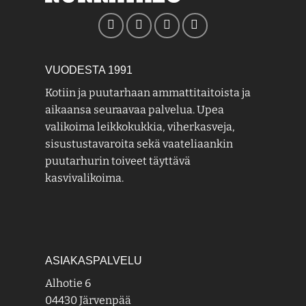
VUODESTA 1991
Kotiin ja puutarhaan ammattitaitoista ja
aikaansa seuraavaa palvelua. Upea
valikoima leikkokukkia, viherkasveja,
sisustustavaroita sekä vaateliaankin
puutarhurin toiveet täyttävä
kasvivalikoima.
ASIAKASPALVELU
Alhotie 6
04430 Järvenpää