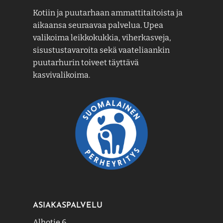
Kotiin ja puutarhaan ammattitaitoista ja
aikaansa seuraavaa palvelua. Upea
valikoima leikkokukkia, viherkasveja,
sisustustavaroita sekä vaateliaankin
puutarhurin toiveet täyttävä
kasvivalikoima.
ASIAKASPALVELU
Alhotie 6