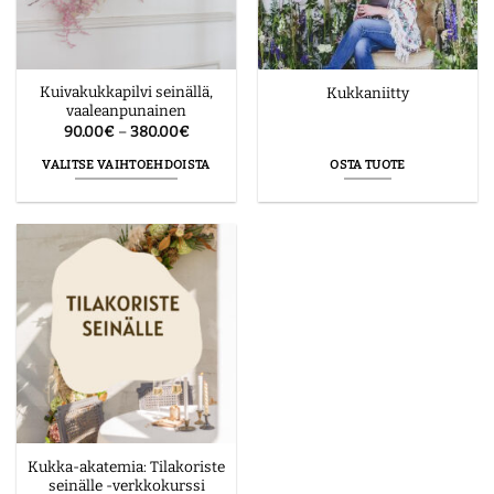
Kuivakukkapilvi seinällä,
Kukkaniitty
vaaleanpunainen
Hintaluokka:
90.00
€
–
380.00
€
90.00€
-
VALITSE VAIHTOEHDOISTA
OSTA TUOTE
380.00€
Tällä
tuotteella
on
useampi
muunnelma.
Voit
tehdä
valinnat
tuotteen
sivulla.
Kukka-akatemia: Tilakoriste
seinälle -verkkokurssi