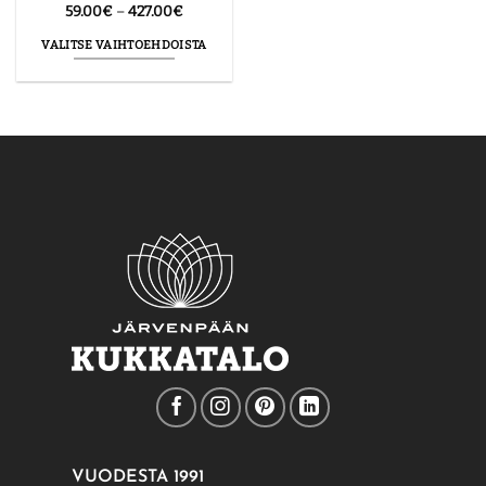
Hintaluokka:
59.00
€
–
427.00
€
59.00€
-
VALITSE VAIHTOEHDOISTA
427.00€
Tällä
tuotteella
on
useampi
muunnelma.
Voit
tehdä
valinnat
tuotteen
sivulla.
VUODESTA 1991