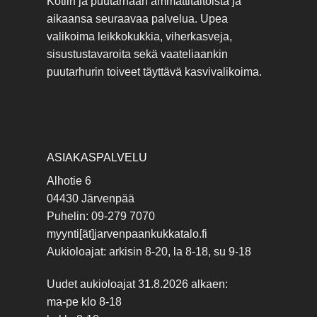
Kotiin ja puutarhaan ammattitaitoista ja
aikaansa seuraavaa palvelua. Upea
valikoima leikkokukkia, viherkasveja,
sisustustavaroita sekä vaateliaankin
puutarhurin toiveet täyttävä kasvivalikoima.
ASIAKASPALVELU
Alhotie 6
04430 Järvenpää
Puhelin: 09-279 7070
myynti[ät]jarvenpaankukkatalo.fi
Aukioloajat: arkisin 8-20, la 8-18, su 9-18
Uudet aukioloajat 31.8.2026 alkaen:
ma-pe klo 8-18