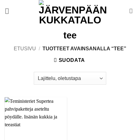
Skip
to
content
tee
ETUSIVU
/
TUOTTEET AVAINSANALLA “TEE”
SUODATA