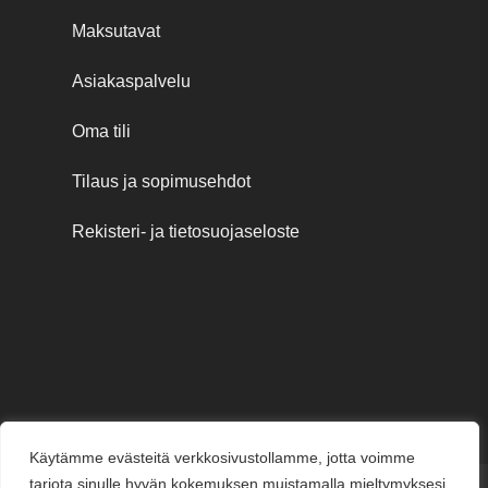
Maksutavat
Asiakaspalvelu
Oma tili
Tilaus ja sopimusehdot
Rekisteri- ja tietosuojaseloste
Käytämme evästeitä verkkosivustollamme, jotta voimme
tarjota sinulle hyvän kokemuksen muistamalla mieltymyksesi