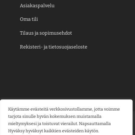
Asiakaspalvelu
Oma tili
Tilaus ja sopimusehdot
Rekisteri- ja tietosuojaseloste
Käytämme evästeitä verkkosivustollamme, jotta voimme
tarjota sinulle hyvän kokemuksen muistamalla
Credit
MasterCard
Visa
Visa
mieltymyksesi ja toistuvat vierailut. Napsauttamalla
Card
Electron
Hyväksy hyväksyt kaikkien evästeiden käytön.
KESÄJUHLAT
KUKKAKAUPPA
LAHJAKORTIT