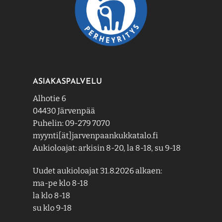
ASIAKASPALVELU
Alhotie 6
04430 Järvenpää
Puhelin: 09-279 7070
myynti[ät]jarvenpaankukkatalo.fi
Aukioloajat: arkisin 8-20, la 8-18, su 9-18
Uudet aukioloajat 31.8.2026 alkaen:
ma-pe klo 8-18
la klo 8-18
su klo 9-18