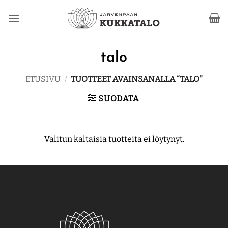
Skip
to
content
talo
ETUSIVU
/
TUOTTEET AVAINSANALLA “TALO”
SUODATA
Valitun kaltaisia tuotteita ei löytynyt.