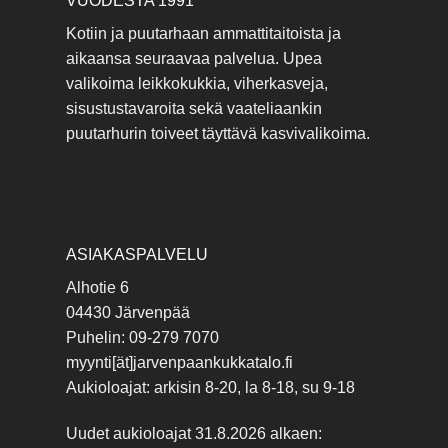
VUODESTA 1991
Kotiin ja puutarhaan ammattitaitoista ja
aikaansa seuraavaa palvelua. Upea
valikoima leikkokukkia, viherkasveja,
sisustustavaroita sekä vaateliaankin
puutarhurin toiveet täyttävä kasvivalikoima.
ASIAKASPALVELU
Alhotie 6
04430 Järvenpää
Puhelin: 09-279 7070
myynti[ät]jarvenpaankukkatalo.fi
Aukioloajat: arkisin 8-20, la 8-18, su 9-18
Uudet aukioloajat 31.8.2026 alkaen: