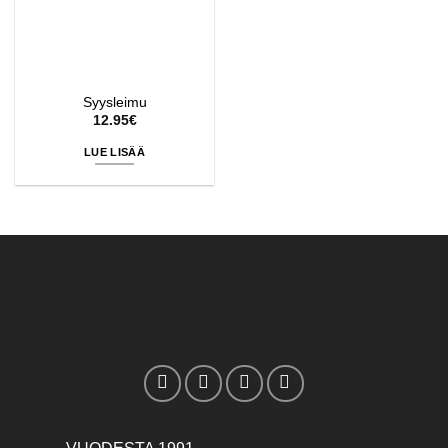
Syysleimu
12.95
€
LUE LISÄÄ