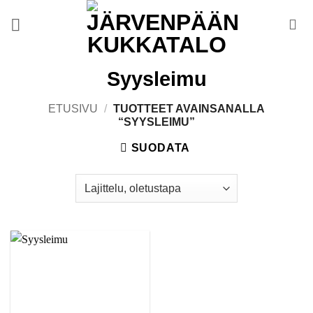
Skip
to
content
Syysleimu
ETUSIVU
/
TUOTTEET AVAINSANALLA
“SYYSLEIMU”
SUODATA