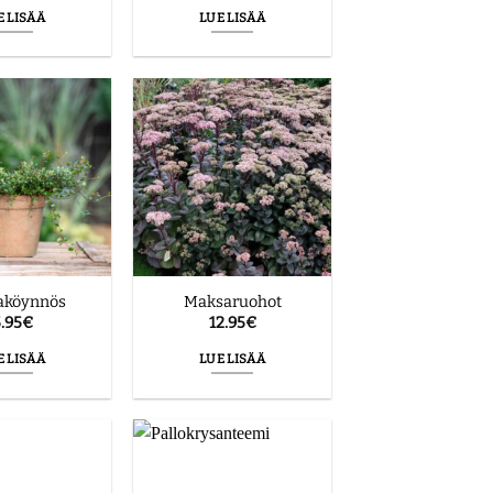
E LISÄÄ
LUE LISÄÄ
aköynnös
Maksaruohot
.95
€
12.95
€
E LISÄÄ
LUE LISÄÄ