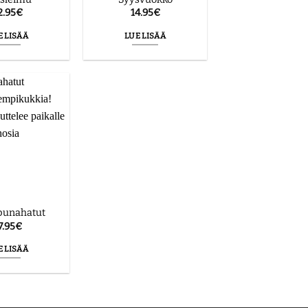
2.95
€
14.95
€
E LISÄÄ
LUE LISÄÄ
punahatut
7.95
€
E LISÄÄ