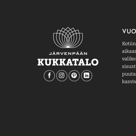
VUO
Kotiin
aikaa
valiko
sisust
puutar
kasviv