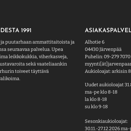
DESTA 1991
ASIAKASPALVE
 ja puutarhaan ammattitaitoista ja
Alhotie 6
nsa seuraavaa palvelua. Upea
04430 Järvenpää
ima leikkokukkia, viherkasveja,
Puhelin: 09-279 7070
ustavaroita sekä vaateliaankin
myynti[ät]jarvenpaan
hurin toiveet täyttävä
Aukioloajat: arkisin 8
alikoima.
Uudet aukioloajat 31.
ma-pe klo 8-18
la klo 8-18
su klo 9-18
Sesonkiaukioloajat:
30.11.-27.12.2026 ma-p