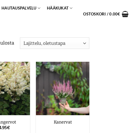
HAUTAUSPALVELU
HÄÄKUKAT
OSTOSKORI /
0.00
€
tulosta
angervot
Kanervat
4.95
€