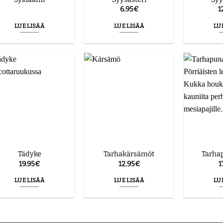
6.95
€
1
LUE LISÄÄ
LUE LISÄÄ
LU
Tädyke
Tarhakärsämöt
Tarha
19.95
€
12.95
€
1
LUE LISÄÄ
LUE LISÄÄ
LU