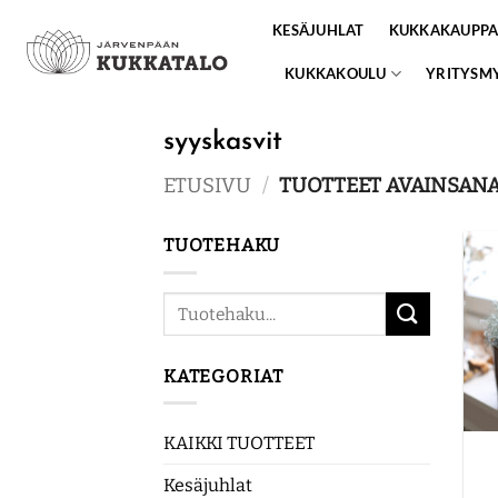
Skip
KESÄJUHLAT
KUKKAKAUPP
to
content
KUKKAKOULU
YRITYSM
syyskasvit
ETUSIVU
/
TUOTTEET AVAINSANA
TUOTEHAKU
Etsi:
KATEGORIAT
KAIKKI TUOTTEET
Kesäjuhlat