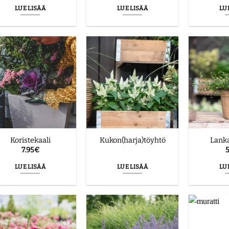
LUE LISÄÄ
LUE LISÄÄ
LU
Koristekaali
Kukon(harja)töyhtö
Lank
7.95
€
5
LUE LISÄÄ
LUE LISÄÄ
LU