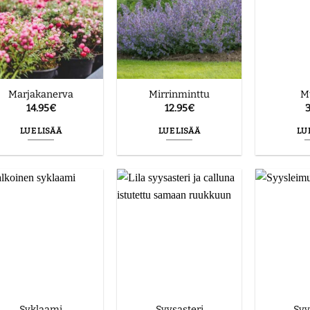
Marjakanerva
Mirrinminttu
M
14.95
€
12.95
€
3
LUE LISÄÄ
LUE LISÄÄ
LU
Syklaami
Syysasteri
Syy