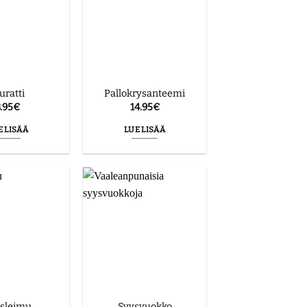
uratti
Pallokrysanteemi
.95
€
14.95
€
E LISÄÄ
LUE LISÄÄ
sleimu
Syysvuokko