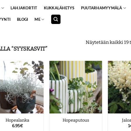
A
LAHJAKORTIT
KUKKALÄHETYS
PUUTARHAMYYMÄLÄ
YYNTI
BLOGI
ME
Näytetään kaikki 19 
LLA “SYYSKASVIT”
Hopealanka
Hopeaputous
Jalo
6.95
€
1