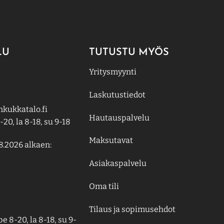
LU
TUTUSTU MYÖS
Yritysmyynti
Laskutustiedot
kukkatalo.fi
Hautauspalvelu
-20, la 8-18, su 9-18
Maksutavat
8.2026 alkaen:
Asiakaspalvelu
Oma tili
Tilaus ja sopimusehdot
e 8-20, la 8-18, su 9-