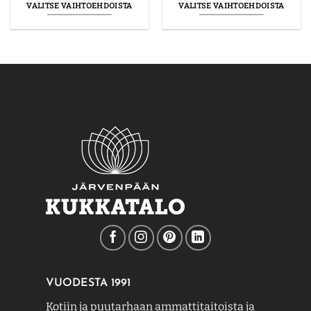
-
-
VALITSE VAIHTOEHDOISTA
VALITSE VAIHTOEHDOISTA
370.00€
370.00€
Tällä
Tällä
tuotteella
tuotteella
on
on
useampi
useampi
muunnelma.
muunnelma.
Voit
Voit
tehdä
tehdä
valinnat
valinnat
tuotteen
tuotteen
sivulla.
sivulla.
VUODESTA 1991
Kotiin ja puutarhaan ammattitaitoista ja