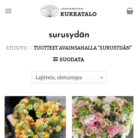
Skip
to
content
surusydän
ETUSIVU
/
TUOTTEET AVAINSANALLA “SURUSYDÄN”
SUODATA