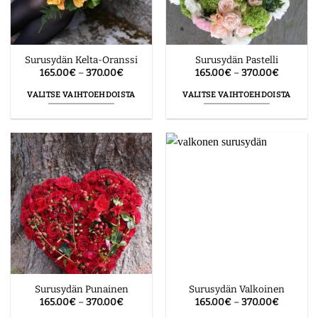
Surusydän Kelta-Oranssi
Surusydän Pastelli
Hintaluokka:
Hintaluo
165.00
€
–
370.00
€
165.00
€
–
370.00
€
165.00€
165.00€
-
-
VALITSE VAIHTOEHDOISTA
VALITSE VAIHTOEHDOISTA
370.00€
370.00€
Tällä
Tällä
tuotteella
tuotteella
on
on
useampi
useampi
muunnelma.
muunnelma.
Voit
Voit
tehdä
tehdä
valinnat
valinnat
tuotteen
tuotteen
sivulla.
sivulla.
Surusydän Punainen
Surusydän Valkoinen
Hintaluokka:
Hintaluo
165.00
€
–
370.00
€
165.00
€
–
370.00
€
165.00€
165.00€