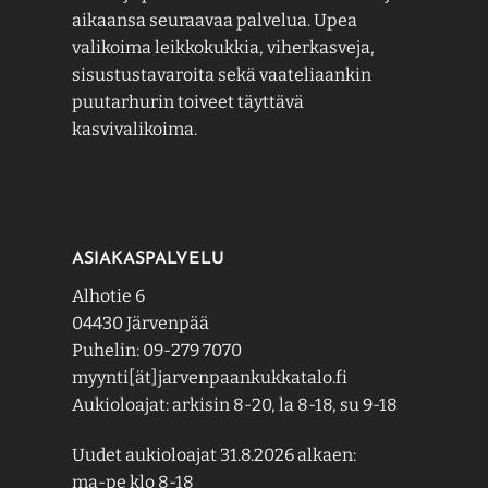
aikaansa seuraavaa palvelua. Upea
valikoima leikkokukkia, viherkasveja,
sisustustavaroita sekä vaateliaankin
puutarhurin toiveet täyttävä
kasvivalikoima.
ASIAKASPALVELU
Alhotie 6
04430 Järvenpää
Puhelin: 09-279 7070
myynti[ät]jarvenpaankukkatalo.fi
Aukioloajat: arkisin 8-20, la 8-18, su 9-18
Uudet aukioloajat 31.8.2026 alkaen:
ma-pe klo 8-18