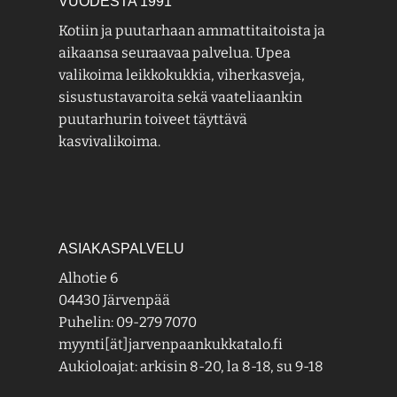
VUODESTA 1991
Kotiin ja puutarhaan ammattitaitoista ja
aikaansa seuraavaa palvelua. Upea
valikoima leikkokukkia, viherkasveja,
sisustustavaroita sekä vaateliaankin
puutarhurin toiveet täyttävä
kasvivalikoima.
ASIAKASPALVELU
Alhotie 6
04430 Järvenpää
Puhelin: 09-279 7070
myynti[ät]jarvenpaankukkatalo.fi
Aukioloajat: arkisin 8-20, la 8-18, su 9-18