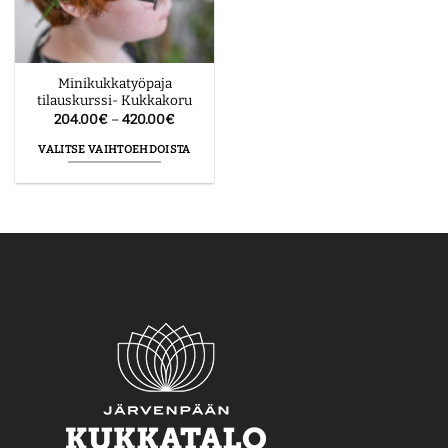
Minikukkatyöpaja
tilauskurssi- Kukkakoru
Hintaluokka:
204.00
€
–
420.00
€
204.00€
-
VALITSE VAIHTOEHDOISTA
420.00€
Tällä
tuotteella
on
useampi
muunnelma.
Voit
tehdä
valinnat
tuotteen
sivulla.