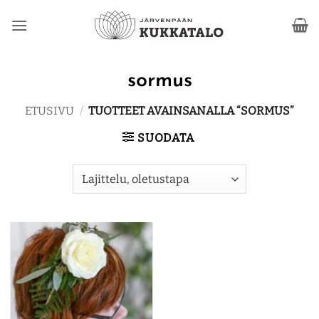
Skip
to
content
sormus
ETUSIVU
/
TUOTTEET AVAINSANALLA “SORMUS”
SUODATA