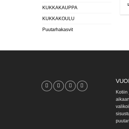
KUKKAKAUPPA
KUKKAKOULU
Puutarhakasvit
VUO
Kotiin
aikaa
valiko
sisust
puutar