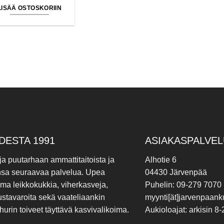
LISÄÄ OSTOSKORIIN
DESTA 1991
ASIAKASPALVEL
 ja puutarhaan ammattitaitoista ja
Alhotie 6
nsa seuraavaa palvelua. Upea
04430 Järvenpää
ima leikkokukkia, viherkasveja,
Puhelin: 09-279 7070
ustavaroita sekä vaateliaankin
myynti[ät]jarvenpaanku
hurin toiveet täyttävä kasvivalikoima.
Aukioloajat: arkisin 8-