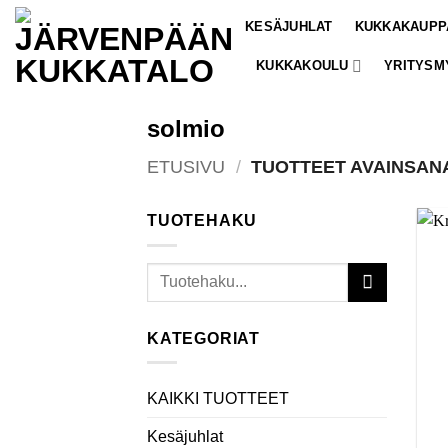
Skip
KESÄJUHLAT
KUKKAKAUPP
to
content
KUKKAKOULU
YRITYSM
solmio
ETUSIVU
/
TUOTTEET AVAINSAN
TUOTEHAKU
Etsi:
KATEGORIAT
KAIKKI TUOTTEET
Kesäjuhlat