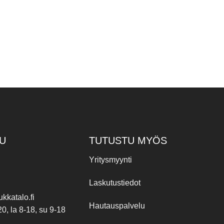
U
TUTUSTU MYÖS
Yritysmyynti
Laskutustiedot
kkatalo.fi
Hautauspalvelu
20, la 8-18, su 9-18