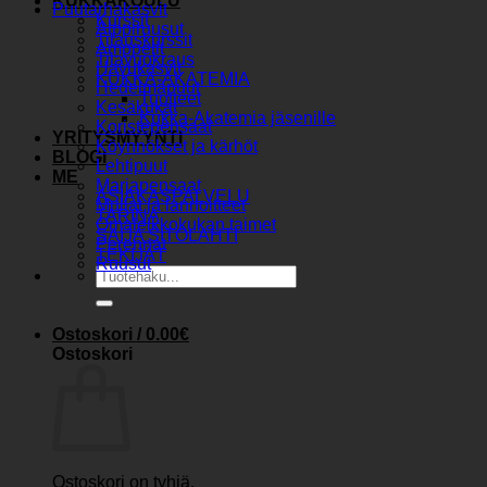
KUKKAKOULU
Puutarhakasvit
Kurssit
Alppiruusut
Tilauskurssit
Amppelit
Tilavuokraus
Havukasvit
KUKKA-AKATEMIA
Hedelmäpuut
Tuotteet
Kesäkukat
Kukka-Akatemia jäsenille
Koristepensaat
YRITYSMYYNTI
Köynnökset ja kärhöt
BLOGI
Lehtipuut
ME
Marjapensaat
ASIAKASPALVELU
Mullat ja lannoitteet
TARINA
Omaleikkokukan taimet
SAIJA SITOLAHTI
Perennat
TEKIJÄT
Ruusut
Etsi:
Ostoskori /
0.00
€
Ostoskori
Ostoskori on tyhjä.