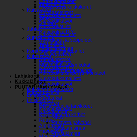
Hääkukkapaketit
Tilakoristelu
Hiuskukat ja kukkakorut
Kuivakukat
Pöytäasetelmat
Kuivakukkamallisto
Tilakoristelu
Kuivakukkatyöt
Vieheet
Kuivakukat irto
Juhlat
Kuivakukka DIY
Kukka-asetelmat
Surusidonta
Kukkakorut ja seppeleet
Surulaitteet
Tilakoristelu
Osanottokimput
Kortit, suklaat ja ilmapallot
Suruseppeleet
Kuivakukat
Arkunkoristeet
Kuivakukat irto
Muistotilaisuuden kukat
Kuivakukka DIY
Adressit ja osanottokortit
Kuivakukkakimput ja -koristeet
Lahjakortit
Kuivakukkamallisto
Kukkalähetys
Kuivakukkatyöt
PUUTARHAMYYMÄLÄ
Kukkivat huonekasvit
Puutarhakasvit
Lahjakortit
Kesäkukat
Leikkokukat
Perennat
DIY tuotteet ja tarvikkeet
Koristepensaat
Kukkakimput
Köynnökset ja kärhöt
Kiitos
Ruusut
Piristystä päivääsi
Alppiruusut
Rakastan sinua
Havukasvit
Ruusukimput
Marjapensaat