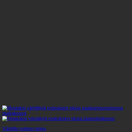
muunnelma.
Voit
tehdä
valinnat
tuotteen
sivulla.
Värjätty ruskus nippu