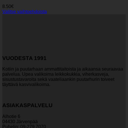
8.50
€
Valitse vaihtoehdoista
Tällä
tuotteella
on
useampi
muunnelma.
Voit
tehdä
valinnat
VUODESTA 1991
tuotteen
sivulla.
Kotiin ja puutarhaan ammattitaitoista ja aikaansa seuraavaa
palvelua. Upea valikoima leikkokukkia, viherkasveja,
sisustustavaroita sekä vaateliaankin puutarhurin toiveet
täyttävä kasvivalikoima.
ASIAKASPALVELU
Alhotie 6
04430 Järvenpää
Puhelin: 09-279 7070