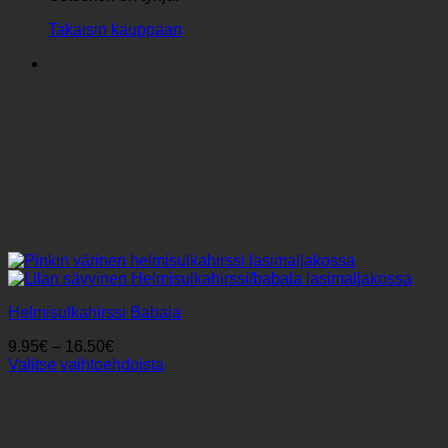
Takaisin kauppaan
Helmisulkahirssi Babala
Hintaluokka:
9.95
€
–
16.50
€
9.95€
Valitse vaihtoehdoista
Tällä
-
tuotteella
16.50€
on
useampi