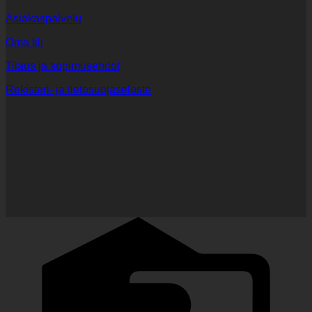
Asiakaspalvelu
Oma tili
Tilaus ja sopimusehdot
Rekisteri- ja tietosuojaseloste
C
C