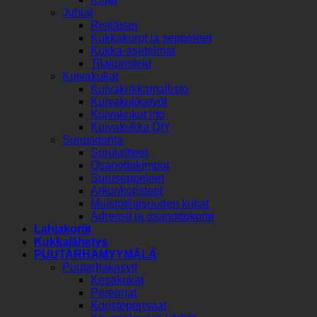
Juhlat
Ristiäiset
Kukkakorut ja seppeleet
Kukka-asetelmat
Tilakoristelu
Kuivakukat
Kuivakukkamallisto
Kuivakukkatyöt
Kuivakukat irto
Kuivakukka DIY
Surusidonta
Surulaitteet
Osanottokimput
Suruseppeleet
Arkunkoristeet
Muistotilaisuuden kukat
Adressit ja osanottokortit
Lahjakortit
Kukkalähetys
PUUTARHAMYYMÄLÄ
Puutarhakasvit
Kesäkukat
Perennat
Koristepensaat