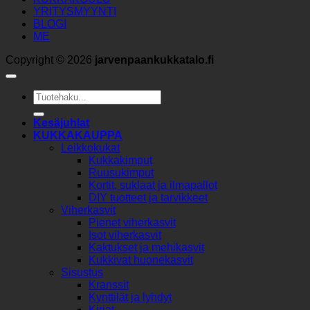
YRITYSMYYNTI
BLOGI
ME
Copyright © 2026
jarvenpaankukkatalo.fi
Etsi:
Kesäjuhlat
KUKKAKAUPPA
Leikkokukat
Kukkakimput
Ruusukimput
Kortit, suklaat ja ilmapallot
DIY tuotteet ja tarvikkeet
Viherkasvit
Pienet viherkasvit
Isot viherkasvit
Kaktukset ja mehikasvit
Kukkivat huonekasvit
Sisustus
Kranssit
Kynttilät ja lyhdyt
Kirjat