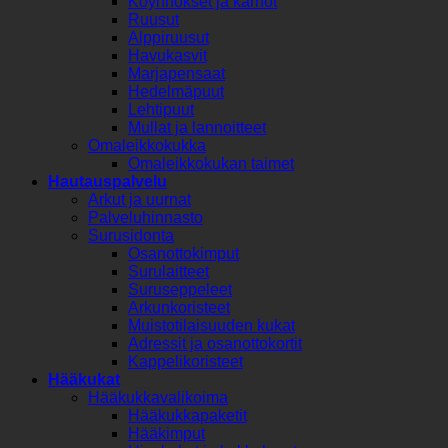
Köynnökset ja kärhöt
Ruusut
Alppiruusut
Havukasvit
Marjapensaat
Hedelmäpuut
Lehtipuut
Mullat ja lannoitteet
Omaleikkokukka
Omaleikkokukan taimet
Hautauspalvelu
Arkut ja uurnat
Palveluhinnasto
Surusidonta
Osanottokimput
Surulaitteet
Suruseppeleet
Arkunkoristeet
Muistotilaisuuden kukat
Adressit ja osanottokortit
Kappelikoristeet
Hääkukat
Hääkukkavalikoima
Hääkukkapaketit
Hääkimput