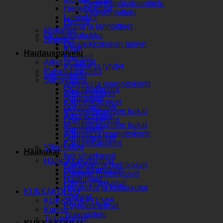
Syntymäpäiväonnittelu
Hedelmäpuut
Vauvaonnittelu
Lehtipuut
Ruusut
Mullat ja lannoitteet
Ristiäiset
Omaleikkokukka
Sisustus
Omaleikkokukan taimet
Kirjat
Hautauspalvelu
Kranssit
Arkut ja uurnat
Kynttilät ja lyhdyt
Palveluhinnasto
Surusidonta
Surusidonta
Adressit ja osanottokortit
Osanottokimput
Arkunkoristeet
Surulaitteet
Kappelikoristeet
Suruseppeleet
Muistotilaisuuden kukat
Arkunkoristeet
Osanottokimput
Muistotilaisuuden kukat
Surulaitteet
Adressit ja osanottokortit
Suruseppeleet
Kappelikoristeet
Viherkasvit
Hääkukat
Isot viherkasvit
Hääkukkavalikoima
Kaktukset ja mehikasvit
Hääkukkapaketit
Kukkivat huonekasvit
Hääkimput
Pienet viherkasvit
Hiuskukat ja kukkakorut
KUKKAKOULU
Vieheet
KUKKA-AKATEMIA
Pöytäasetelmat
Kurssit
Tilakoristelu
Tilauskurssit