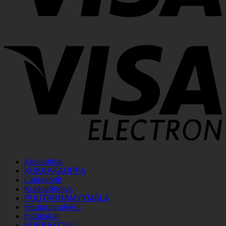
V
E
Kesäjuhlat
KUKKAKAUPPA
Lahjakortit
Kukkalähetys
PUUTARHAMYYMÄLÄ
Hautauspalvelu
Hääkukat
KUKKAKOULU