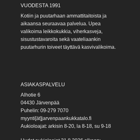
VUODESTA 1991
Kotiin ja puutarhaan ammattitaitoista ja
aikaansa seuraavaa palvelua. Upea
valikoima leikkokukkia, viherkasveja,
sisustustavaroita sekä vaateliaankin
puutarhurin toiveet täyttävä kasvivalikoima.
ASIAKASPALVELU
Alhotie 6
04430 Järvenpää
Puhelin: 09-279 7070
myynti[ät]jarvenpaankukkatalo.fi
Aukioloajat: arkisin 8-20, la 8-18, su 9-18