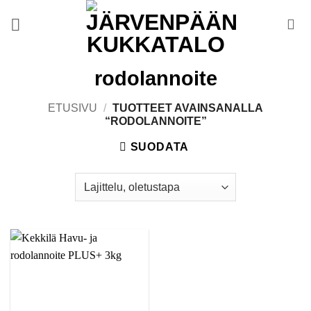
Skip
to
content
rodolannoite
ETUSIVU
/
TUOTTEET AVAINSANALLA
“RODOLANNOITE”
SUODATA