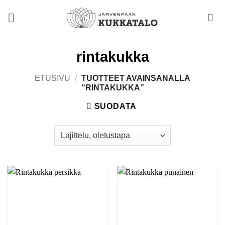
Skip
to
content
rintakukka
ETUSIVU
/
TUOTTEET AVAINSANALLA
“RINTAKUKKA”
SUODATA