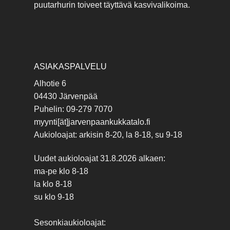
puutarhurin toiveet täyttävä kasvivalikoima.
ASIAKASPALVELU
Alhotie 6
04430 Järvenpää
Puhelin: 09-279 7070
myynti[ät]jarvenpaankukkatalo.fi
Aukioloajat: arkisin 8-20, la 8-18, su 9-18
Uudet aukioloajat 31.8.2026 alkaen:
ma-pe klo 8-18
la klo 8-18
su klo 9-18
Sesonkiaukioloajat: