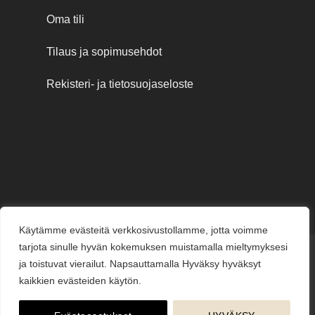
Oma tili
Tilaus ja sopimusehdot
Rekisteri- ja tietosuojaseloste
Käytämme evästeitä verkkosivustollamme, jotta voimme
tarjota sinulle hyvän kokemuksen muistamalla mieltymyksesi
Credit
MasterCard
Visa
Visa
ja toistuvat vierailut. Napsauttamalla Hyväksy hyväksyt
Card
Electron
kaikkien evästeiden käytön.
KESÄJUHLAT
KUKKAKAUPPA
LAHJAKORTIT
KUKKALÄHETYS
PUUTARHAMYYMÄLÄ
HAUTAUSPALVELU
HÄÄKUKAT
KUKKAKOULU
YRITYSMYYNTI
BLOGI
ME