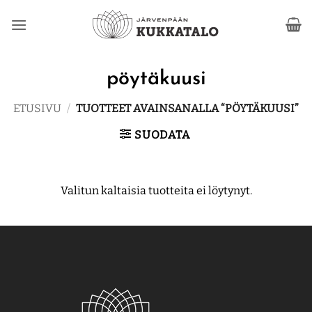
Skip
to
content
pöytäkuusi
ETUSIVU
/
TUOTTEET AVAINSANALLA “PÖYTÄKUUSI”
SUODATA
Valitun kaltaisia tuotteita ei löytynyt.