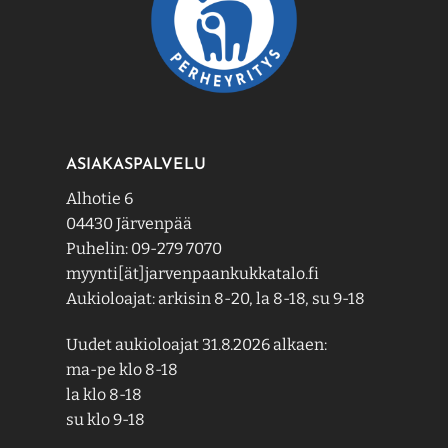
ASIAKASPALVELU
Alhotie 6
04430 Järvenpää
Puhelin: 09-279 7070
myynti[ät]jarvenpaankukkatalo.fi
Aukioloajat: arkisin 8-20, la 8-18, su 9-18
Uudet aukioloajat 31.8.2026 alkaen:
ma-pe klo 8-18
la klo 8-18
su klo 9-18