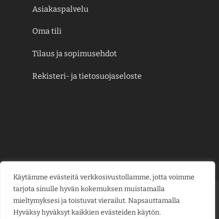
Asiakaspalvelu
Oma tili
Tilaus ja sopimusehdot
Rekisteri- ja tietosuojaseloste
Käytämme evästeitä verkkosivustollamme, jotta voimme
tarjota sinulle hyvän kokemuksen muistamalla
Credit
MasterCard
Visa
Visa
mieltymyksesi ja toistuvat vierailut. Napsauttamalla
Card
Electron
Hyväksy hyväksyt kaikkien evästeiden käytön.
KESÄJUHLAT
KUKKAKAUPPA
LAHJAKORTIT