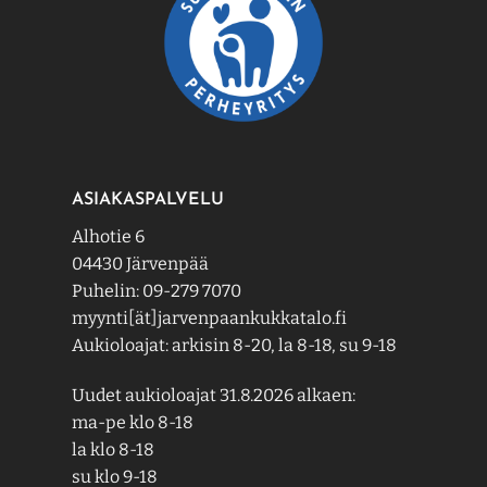
ASIAKASPALVELU
Alhotie 6
04430 Järvenpää
Puhelin: 09-279 7070
myynti[ät]jarvenpaankukkatalo.fi
Aukioloajat: arkisin 8-20, la 8-18, su 9-18
Uudet aukioloajat 31.8.2026 alkaen:
ma-pe klo 8-18
la klo 8-18
su klo 9-18