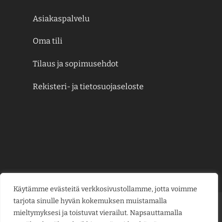
Asiakaspalvelu
Oma tili
Tilaus ja sopimusehdot
Rekisteri- ja tietosuojaseloste
Käytämme evästeitä verkkosivustollamme, jotta voimme
tarjota sinulle hyvän kokemuksen muistamalla
Credit
MasterCard
Visa
Visa
mieltymyksesi ja toistuvat vierailut. Napsauttamalla
Card
Electron