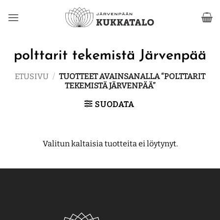
Skip
to
content
polttarit tekemistä Järvenpää
ETUSIVU
/
TUOTTEET AVAINSANALLA “POLTTARIT
TEKEMISTÄ JÄRVENPÄÄ”
SUODATA
Valitun kaltaisia tuotteita ei löytynyt.