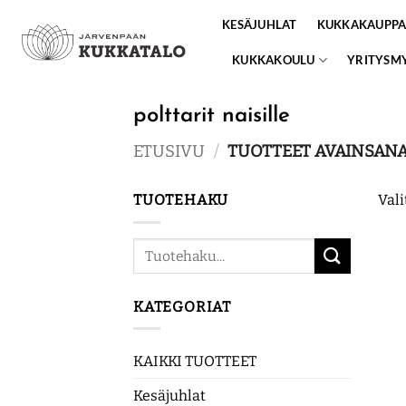
Skip
KESÄJUHLAT
KUKKAKAUPP
to
content
KUKKAKOULU
YRITYSM
polttarit naisille
ETUSIVU
/
TUOTTEET AVAINSANAL
TUOTEHAKU
Vali
Etsi:
KATEGORIAT
KAIKKI TUOTTEET
Kesäjuhlat