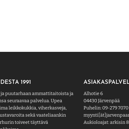
DESTA 1991
ASIAKASPALVE
 ja puutarhaan ammattitaitoista ja
Alhotie 6
nsa seuraavaa palvelua. Upea
04430 Järvenpää
ima leikkokukkia, viherkasveja,
Puhelin: 09-279 7070
ustavaroita sekä vaateliaankin
myynti[ät]jarvenpaan
hurin toiveet täyttävä
Aukioloajat: arkisin 8