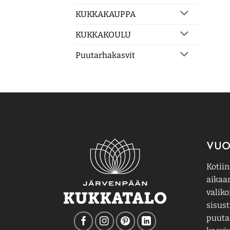
KUKKAKAUPPA
KUKKAKOULU
Puutarhakasvit
VUO
Kotiin
aikaa
valiko
sisust
puutar