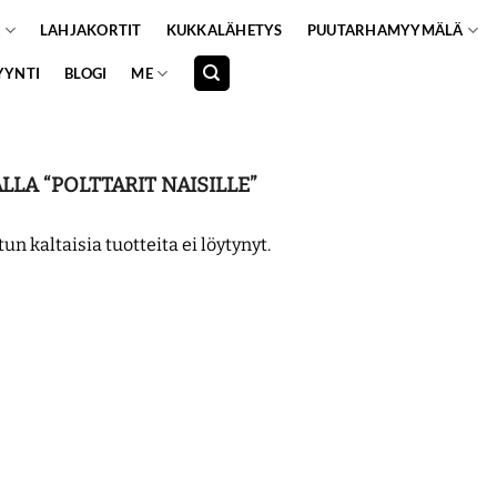
A
LAHJAKORTIT
KUKKALÄHETYS
PUUTARHAMYYMÄLÄ
YYNTI
BLOGI
ME
LA “POLTTARIT NAISILLE”
tun kaltaisia tuotteita ei löytynyt.