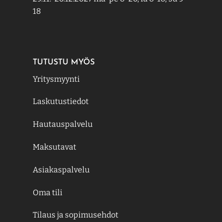
18
TUTUSTU MYÖS
Yritysmyynti
Laskutustiedot
Hautauspalvelu
Maksutavat
Asiakaspalvelu
Oma tili
Tilaus ja sopimusehdot