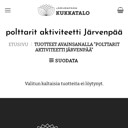
Skip
to
content
polttarit aktiviteetti Järvenpää
ETUSIVU
/
TUOTTEET AVAINSANALLA “POLTTARIT
AKTIVITEETTI JÄRVENPÄÄ”
SUODATA
Valitun kaltaisia tuotteita ei löytynyt.