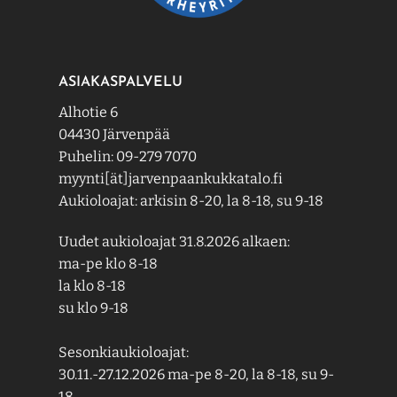
ASIAKASPALVELU
Alhotie 6
04430 Järvenpää
Puhelin: 09-279 7070
myynti[ät]jarvenpaankukkatalo.fi
Aukioloajat: arkisin 8-20, la 8-18, su 9-18
Uudet aukioloajat 31.8.2026 alkaen:
ma-pe klo 8-18
la klo 8-18
su klo 9-18
Sesonkiaukioloajat:
30.11.-27.12.2026 ma-pe 8-20, la 8-18, su 9-
18