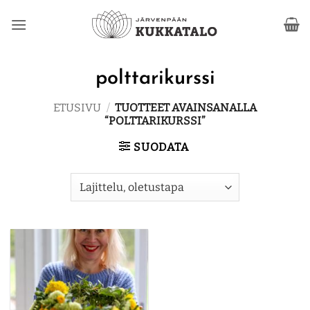
Skip
to
content
polttarikurssi
ETUSIVU
/
TUOTTEET AVAINSANALLA
“POLTTARIKURSSI”
SUODATA