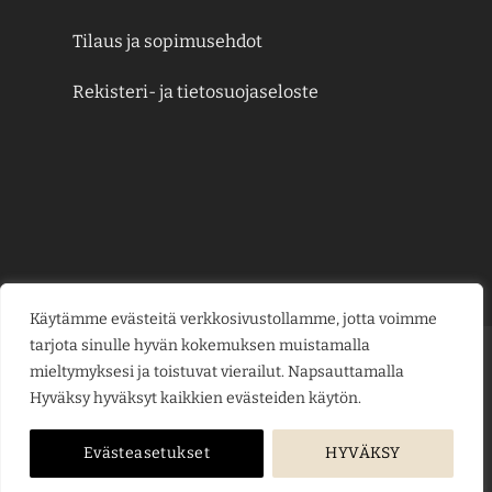
Tilaus ja sopimusehdot
Rekisteri- ja tietosuojaseloste
Käytämme evästeitä verkkosivustollamme, jotta voimme
tarjota sinulle hyvän kokemuksen muistamalla
Credit
MasterCard
Visa
Visa
mieltymyksesi ja toistuvat vierailut. Napsauttamalla
Card
Electron
Hyväksy hyväksyt kaikkien evästeiden käytön.
KESÄJUHLAT
KUKKAKAUPPA
LAHJAKORTIT
KUKKALÄHETYS
PUUTARHAMYYMÄLÄ
HAUTAUSPALVELU
HÄÄKUKAT
KUKKAKOULU
YRITYSMYYNTI
BLOGI
ME
Evästeasetukset
HYVÄKSY
Copyright © 2026
jarvenpaankukkatalo.fi