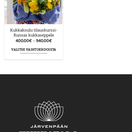
Kukkakoulu tilauskurssi-
Runsas kukkaseppele
Hintaluokka:
400.00
€
–
940.00
€
400.00€
-
VALITSE VAIHTOEHDOISTA
940.00€
Tällä
tuotteella
on
useampi
muunnelma.
Voit
tehdä
valinnat
tuotteen
sivulla.