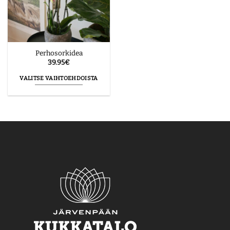
Perhosorkidea
39.95
€
VALITSE VAIHTOEHDOISTA
Tällä
tuotteella
on
useampi
muunnelma.
Voit
tehdä
valinnat
tuotteen
sivulla.