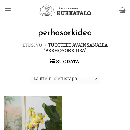
Skip
to
content
perhosorkidea
ETUSIVU
/
TUOTTEET AVAINSANALLA
“PERHOSORKIDEA”
SUODATA