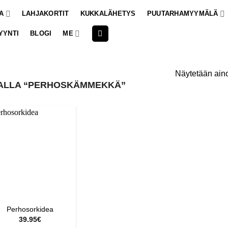
A
LAHJAKORTIT
KUKKALÄHETYS
PUUTARHAMYYMÄLÄ
YYNTI
BLOGI
ME
Näytetään aino
ALLA “PERHOSKÄMMEKKÄ”
Perhosorkidea
39.95
€