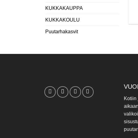
KUKKAKAUPPA
KUKKAKOULU
Puutarhakasvit
VUO
Kotiin
aikaa
valiko
sisust
puutar