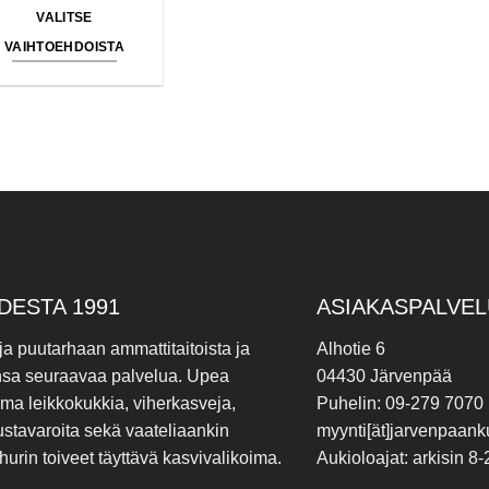
VALITSE
VAIHTOEHDOISTA
Tällä
tuotteella
on
useampi
muunnelma.
Voit
tehdä
valinnat
tuotteen
sivulla.
DESTA 1991
ASIAKASPALVEL
 ja puutarhaan ammattitaitoista ja
Alhotie 6
nsa seuraavaa palvelua. Upea
04430 Järvenpää
ima leikkokukkia, viherkasveja,
Puhelin: 09-279 7070
ustavaroita sekä vaateliaankin
myynti[ät]jarvenpaanku
hurin toiveet täyttävä kasvivalikoima.
Aukioloajat: arkisin 8-