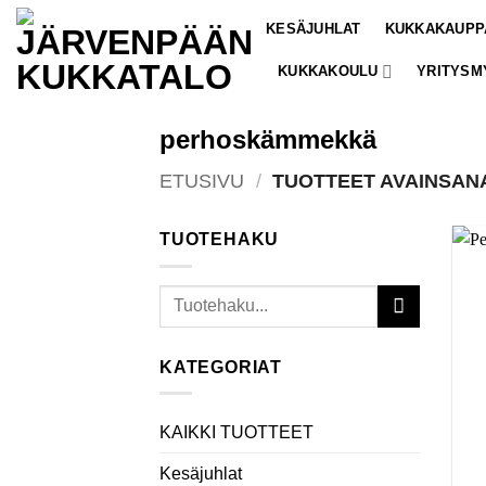
Skip
KESÄJUHLAT
KUKKAKAUPP
to
content
KUKKAKOULU
YRITYSM
perhoskämmekkä
ETUSIVU
/
TUOTTEET AVAINSAN
TUOTEHAKU
Etsi:
KATEGORIAT
KAIKKI TUOTTEET
Kesäjuhlat