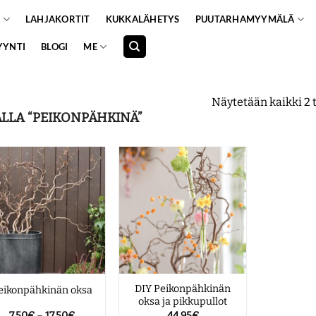
A
LAHJAKORTIT
KUKKALÄHETYS
PUUTARHAMYYMÄLÄ
YYNTI
BLOGI
ME
Näytetään kaikki 2 
LLA “PEIKONPÄHKINÄ”
DIY Peikonpähkinän
eikonpähkinän oksa
oksa ja pikkupullot
Hintaluokka:
7.50
€
–
17.50
€
44.95
€