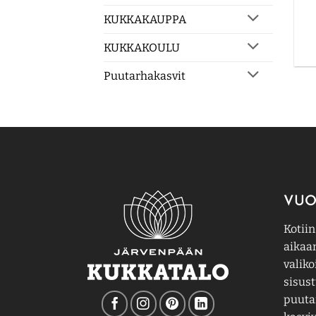
KUKKAKAUPPA
KUKKAKOULU
Puutarhakasvit
VUO
Kotiin
aikaa
valiko
sisust
puutar