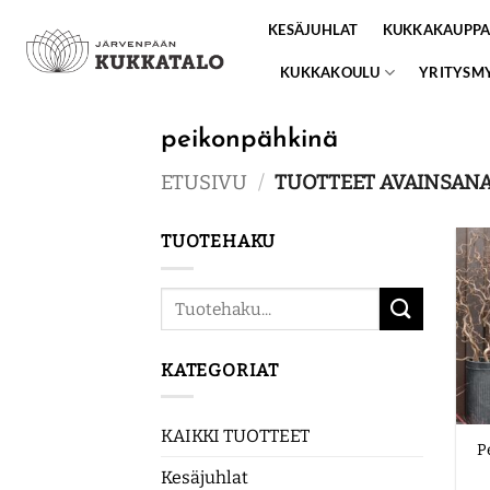
Skip
KESÄJUHLAT
KUKKAKAUPP
to
content
KUKKAKOULU
YRITYSM
peikonpähkinä
ETUSIVU
/
TUOTTEET AVAINSANA
TUOTEHAKU
Etsi:
KATEGORIAT
KAIKKI TUOTTEET
P
Kesäjuhlat