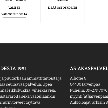
7.50€
-
VALITSE
LISÄÄ OSTOSKORIIN
17.50€
VAIHTOEHDOISTA
Tällä
tuotteella
on
useampi
muunnelma.
Voit
tehdä
valinnat
tuotteen
DESTA 1991
ASIAKASPALVE
sivulla.
 ja puutarhaan ammattitaitoista ja
Alhotie 6
nsa seuraavaa palvelua. Upea
04430 Järvenpää
ima leikkokukkia, viherkasveja,
Puhelin: 09-279 7070
ustavaroita sekä vaateliaankin
myynti[ät]jarvenpaan
hurin toiveet täyttävä
Aukioloajat: arkisin 8