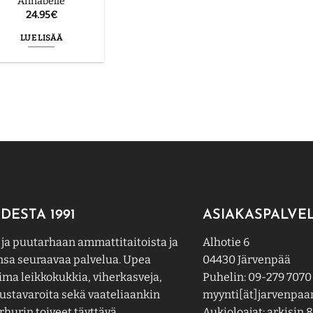
‘Annabelle’
24.95
€
LUE LISÄÄ
DESTA 1991
ASIAKASPALVE
 ja puutarhaan ammattitaitoista ja
Alhotie 6
nsa seuraavaa palvelua. Upea
04430 Järvenpää
ima leikkokukkia, viherkasveja,
Puhelin: 09-279 7070
ustavaroita sekä vaateliaankin
myynti[ät]jarvenpaan
hurin toiveet täyttävä
Aukioloajat: arkisin 8