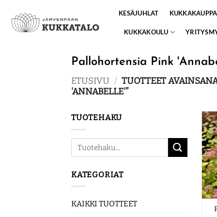
Skip
KESÄJUHLAT
KUKKAKAUPP
to
content
KUKKAKOULU
YRITYSM
Pallohortensia Pink 'Annabe
ETUSIVU
/
TUOTTEET AVAINSANA
'ANNABELLE'”
TUOTEHAKU
Etsi:
KATEGORIAT
KAIKKI TUOTTEET