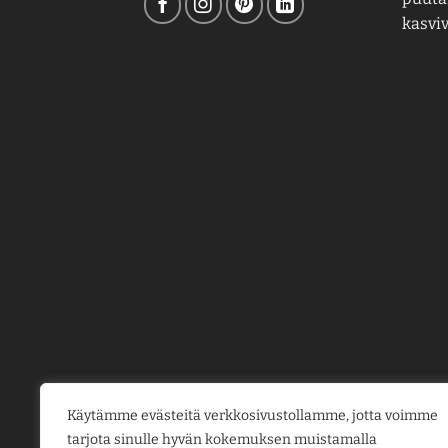
kasviv
Käytämme evästeitä verkkosivustollamme, jotta voimme
tarjota sinulle hyvän kokemuksen muistamalla