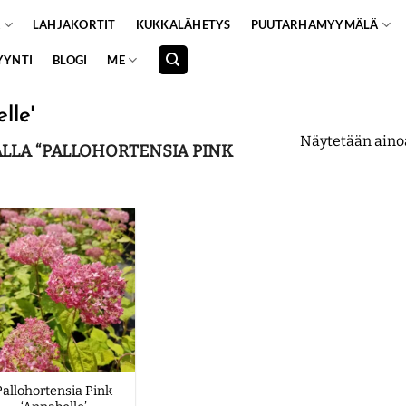
A
LAHJAKORTIT
KUKKALÄHETYS
PUUTARHAMYYMÄLÄ
YYNTI
BLOGI
ME
lle'
Näytetään aino
LLA “PALLOHORTENSIA PINK
Pallohortensia Pink