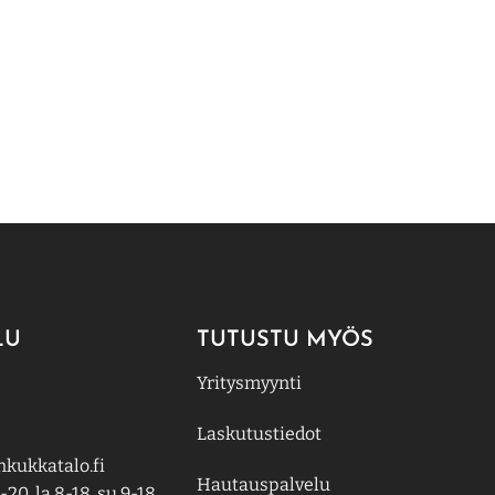
LU
TUTUSTU MYÖS
Yritysmyynti
Laskutustiedot
kukkatalo.fi
Hautauspalvelu
-20, la 8-18, su 9-18